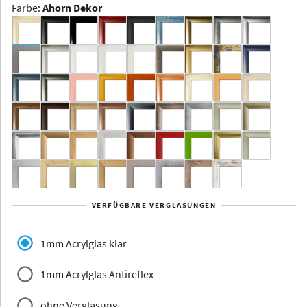
Farbe
:
Ahorn Dekor
Dakota -
Rahmenloser
Bildhalter
Aluminium
Yukon
Alberta
Alaska
VERFÜGBARE VERGLASUNGEN
Massivholz
1mm Acrylglas klar
1mm Acrylglas Antireflex
ohne Verglasung
Jersey
Dauphine
Elsass
Glarus