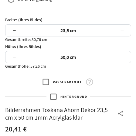
Breite: (Ihres Bildes)
−
+
Gesamtbreite: 30,76 cm
Arran
Luzern
Andros
Attika
Höhe: (Ihres Bildes)
−
+
Gesamthöhe: 57,26 cm
PASSEPARTOUT
Thurgau
Thurgau
Burgund
*Canvas*
HINTERGRUND
Kunststoff
Bilderrahmen
Toskana Ahorn Dekor 23,5
cm x 50 cm 1mm Acrylglas klar
20,41 €