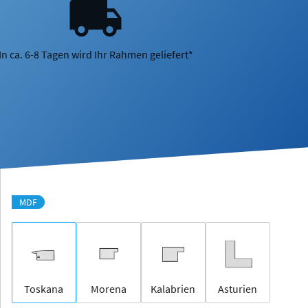
In ca. 6-8 Tagen wird Ihr Rahmen geliefert*
MDF
Toskana
Morena
Kalabrien
Asturien