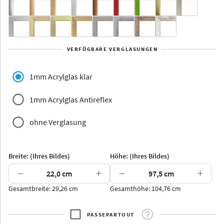
Yukon
Alberta
Alaska
VERFÜGBARE VERGLASUNGEN
Massivholz
1mm Acrylglas klar
1mm Acrylglas Antireflex
ohne Verglasung
Jersey
Dauphine
Elsass
Glarus
Breite: (Ihres Bildes)
Höhe: (Ihres Bildes)
−
+
−
+
Gesamtbreite: 29,26 cm
Gesamthöhe: 104,76 cm
Arran
Luzern
Andros
Attika
PASSEPARTOUT