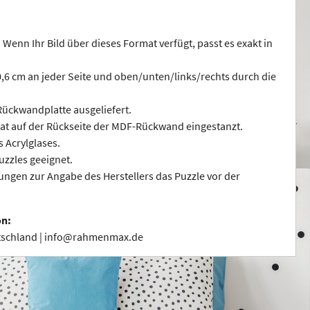
 Wenn Ihr Bild über dieses Format verfügt, passt es exakt in
 0,6 cm an jeder Seite und oben/unten/links/rechts durch die
ückwandplatte ausgeliefert.
at auf der Rückseite der MDF-Rückwand eingestanzt.
s Acrylglases.
uzzles geeignet.
ngen zur Angabe des Herstellers das Puzzle vor der
on:
utschland | info@rahmenmax.de