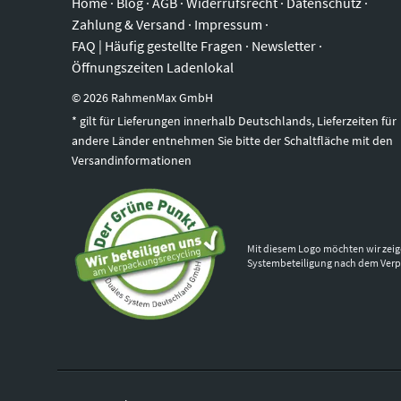
Home
·
Blog
·
AGB
·
Widerrufsrecht
·
Datenschutz
·
Zahlung & Versand
·
Impressum
·
FAQ | Häufig gestellte Fragen
·
Newsletter
·
Öffnungszeiten Ladenlokal
©
2026
RahmenMax GmbH
* gilt für Lieferungen innerhalb Deutschlands, Lieferzeiten für
andere Länder entnehmen Sie bitte der Schaltfläche mit den
Versandinformationen
Mit diesem Logo möchten wir zeig
Systembeteiligung nach dem Ver