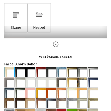
Skane
Neapel
Rahmenlos
VERFÜGBARE FARBEN
Farbe
:
Ahorn Dekor
Dakota -
Rahmenloser
Bildhalter
Aluminium