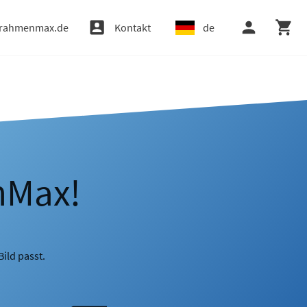
rahmenmax.de
Kontakt
de
nMax!
ild passt.