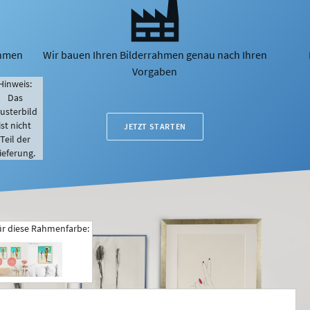
ahmen
Wir bauen Ihren Bilderrahmen genau nach Ihren
Vorgaben
Hinweis:
Das
usterbild
ist nicht
JETZT STARTEN
Teil der
ieferung.
ür diese Rahmenfarbe: