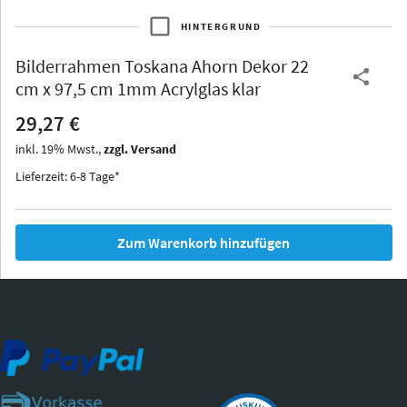
HINTERGRUND
Bilderrahmen
Toskana Ahorn Dekor 22
Thurgau
Thurgau
Burgund
cm x 97,5 cm 1mm Acrylglas klar
*Canvas*
29,27 €
Kunststoff
inkl.
19
%
Mwst.,
zzgl. Versand
Lieferzeit: 6-8 Tage*
Zum Warenkorb hinzufügen
Iowa
Ohio