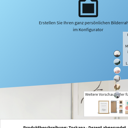
Erstellen Sie Ihren ganz persönlichen Bilderr
im Konfigurator
M
L
Weitere Vorschaubilder f
+
Produktbeschreibung: Toskana - Dezent abgerundet