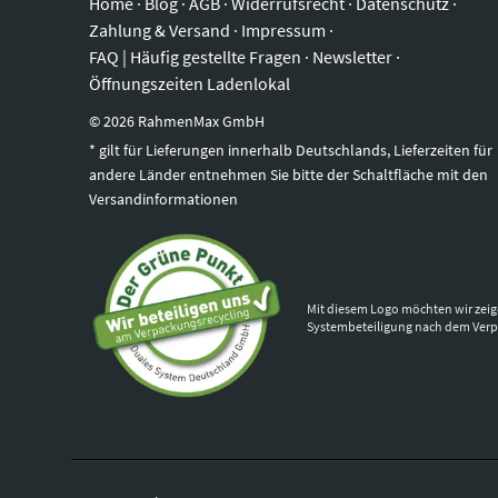
Home
·
Blog
·
AGB
·
Widerrufsrecht
·
Datenschutz
·
Zahlung & Versand
·
Impressum
·
FAQ | Häufig gestellte Fragen
·
Newsletter
·
Öffnungszeiten Ladenlokal
©
2026
RahmenMax GmbH
* gilt für Lieferungen innerhalb Deutschlands, Lieferzeiten für
andere Länder entnehmen Sie bitte der Schaltfläche mit den
Versandinformationen
Mit diesem Logo möchten wir zeig
Systembeteiligung nach dem Ver