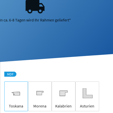
In ca. 6-8 Tagen wird Ihr Rahmen geliefert*
MDF
Toskana
Morena
Kalabrien
Asturien