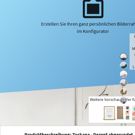
Erstellen Sie Ihren ganz persönlichen Bilderr
im Konfigurator
M
L
Weitere Vorschaubilder f
+
Produktbeschreibung: Toskana - Dezent abgerundet