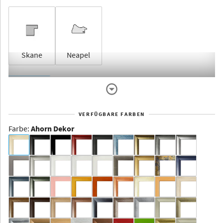
Skane
Neapel
Rahmenlos
VERFÜGBARE FARBEN
Farbe
:
Ahorn Dekor
Dakota -
Rahmenloser
Bildhalter
Aluminium