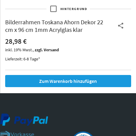
HINTERGRUND
Bilderrahmen
Toskana Ahorn Dekor 22
Thurgau
Thurgau
Burgund
cm x 96 cm 1mm Acrylglas klar
*Canvas*
28,98 €
Kunststoff
inkl.
19
%
Mwst.,
zzgl. Versand
Lieferzeit: 6-8 Tage*
Zum Warenkorb hinzufügen
Iowa
Ohio