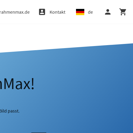
rahmenmax.de
Kontakt
de
nMax!
ild passt.