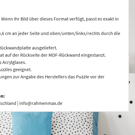
 Wenn Ihr Bild über dieses Format verfügt, passt es exakt in
 0,6 cm an jeder Seite und oben/unten/links/rechts durch die
ückwandplatte ausgeliefert.
at auf der Rückseite der MDF-Rückwand eingestanzt.
s Acrylglases.
uzzles geeignet.
ngen zur Angabe des Herstellers das Puzzle vor der
on:
utschland | info@rahmenmax.de