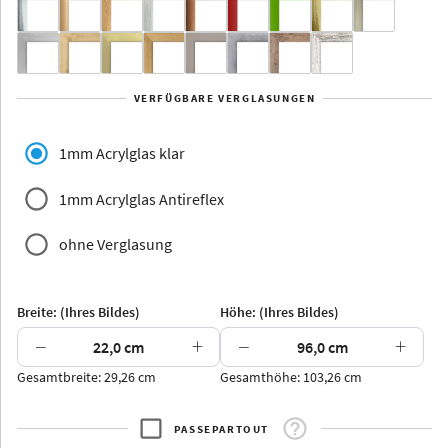
Yukon
Alberta
Alaska
VERFÜGBARE VERGLASUNGEN
Massivholz
1mm Acrylglas klar
1mm Acrylglas Antireflex
ohne Verglasung
Jersey
Dauphine
Elsass
Glarus
Breite: (Ihres Bildes)
Höhe: (Ihres Bildes)
−
+
−
+
Gesamtbreite: 29,26 cm
Gesamthöhe: 103,26 cm
Arran
Luzern
Andros
Attika
PASSEPARTOUT