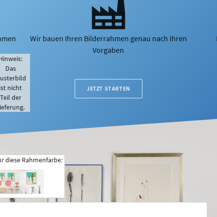
ahmen
Wir bauen Ihren Bilderrahmen genau nach Ihren
Vorgaben
Hinweis:
Das
usterbild
ist nicht
JETZT STARTEN
Teil der
ieferung.
ür diese Rahmenfarbe: