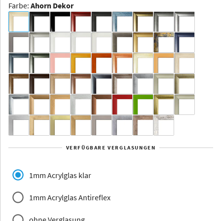
Farbe
:
Ahorn Dekor
Dakota -
Rahmenloser
Bildhalter
Aluminium
Yukon
Alberta
Alaska
VERFÜGBARE VERGLASUNGEN
Massivholz
1mm Acrylglas klar
1mm Acrylglas Antireflex
ohne Verglasung
Jersey
Dauphine
Elsass
Glarus