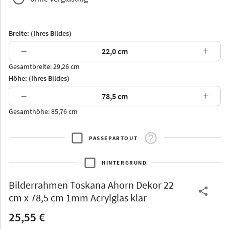
Breite: (Ihres Bildes)
−
+
Gesamtbreite: 29,26 cm
Arran
Luzern
Andros
Attika
Höhe: (Ihres Bildes)
−
+
Gesamthöhe: 85,76 cm
PASSEPARTOUT
Thurgau
Thurgau
Burgund
*Canvas*
HINTERGRUND
Kunststoff
Bilderrahmen
Toskana Ahorn Dekor 22
cm x 78,5 cm 1mm Acrylglas klar
25,55 €