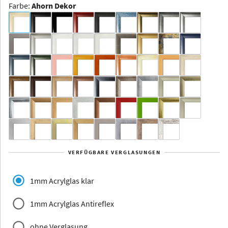
Farbe
:
Ahorn Dekor
Dakota -
Rahmenloser
Bildhalter
Aluminium
Yukon
Alberta
Alaska
VERFÜGBARE VERGLASUNGEN
Massivholz
1mm Acrylglas klar
1mm Acrylglas Antireflex
ohne Verglasung
Jersey
Dauphine
Elsass
Glarus