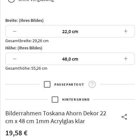
Breite: (Ihres Bildes)
−
+
Gesamtbreite: 29,26 cm
Arran
Luzern
Andros
Attika
Höhe: (Ihres Bildes)
−
+
Gesamthöhe: 55,26 cm
PASSEPARTOUT
Thurgau
Thurgau
Burgund
*Canvas*
HINTERGRUND
Kunststoff
Bilderrahmen
Toskana Ahorn Dekor 22
cm x 48 cm 1mm Acrylglas klar
19,58 €