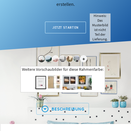
erstellen.
Hinweis:
Das
Musterbild
JETZT STARTEN
ist nicht
Teil der
Lieferung.
+
Weitere Vorschaubilder für diese Rahmenfarbe:
BESCHREIBUNG