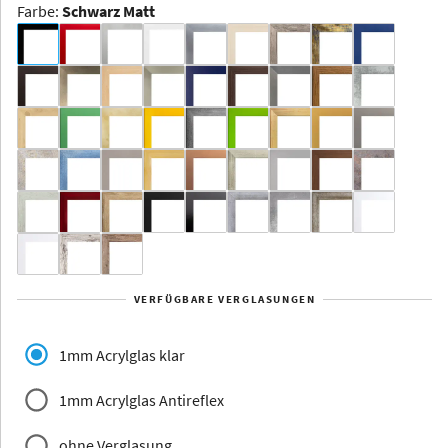
Farbe
:
Schwarz Matt
Dakota -
Rahmenloser
Bildhalter
Aluminium
Yukon
Alberta
Alaska
VERFÜGBARE VERGLASUNGEN
Massivholz
1mm Acrylglas klar
1mm Acrylglas Antireflex
ohne Verglasung
Jersey
Dauphine
Elsass
Glarus