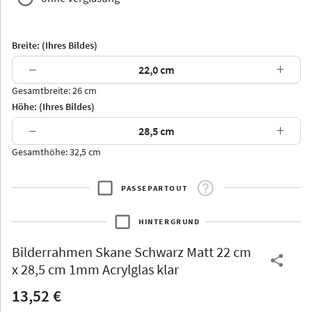
Breite: (Ihres Bildes)
−
+
Gesamtbreite: 26 cm
Arran
Luzern
Andros
Attika
Höhe: (Ihres Bildes)
−
+
Gesamthöhe: 32,5 cm
PASSEPARTOUT
Thurgau
Thurgau
Burgund
*Canvas*
HINTERGRUND
Kunststoff
Bilderrahmen
Skane Schwarz Matt 22 cm
x 28,5 cm 1mm Acrylglas klar
13,52 €