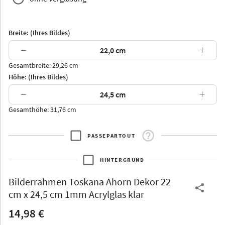
Breite: (Ihres Bildes)
−
+
Gesamtbreite: 29,26 cm
Arran
Luzern
Andros
Attika
Höhe: (Ihres Bildes)
−
+
Gesamthöhe: 31,76 cm
PASSEPARTOUT
Thurgau
Thurgau
Burgund
*Canvas*
HINTERGRUND
Kunststoff
Bilderrahmen
Toskana Ahorn Dekor 22
cm x 24,5 cm 1mm Acrylglas klar
14,98 €