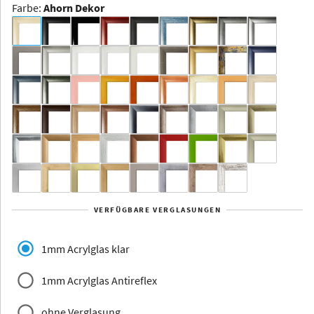
Farbe
:
Ahorn Dekor
Dakota -
Rahmenloser
Bildhalter
Aluminium
Yukon
Alberta
Alaska
VERFÜGBARE VERGLASUNGEN
Massivholz
1mm Acrylglas klar
1mm Acrylglas Antireflex
ohne Verglasung
Jersey
Dauphine
Elsass
Glarus