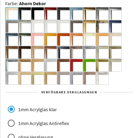
Farbe
:
Ahorn Dekor
Dakota -
Rahmenloser
Bildhalter
Aluminium
Yukon
Alberta
Alaska
VERFÜGBARE VERGLASUNGEN
Massivholz
1mm Acrylglas klar
1mm Acrylglas Antireflex
ohne Verglasung
Jersey
Dauphine
Elsass
Glarus