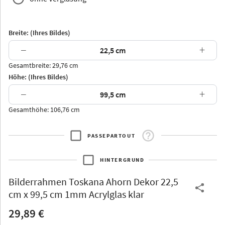
Breite: (Ihres Bildes)
−
+
Gesamtbreite: 29,76 cm
Arran
Luzern
Andros
Attika
Höhe: (Ihres Bildes)
−
+
Gesamthöhe: 106,76 cm
PASSEPARTOUT
Thurgau
Thurgau
Burgund
*Canvas*
HINTERGRUND
Kunststoff
Bilderrahmen
Toskana Ahorn Dekor 22,5
cm x 99,5 cm 1mm Acrylglas klar
29,89 €