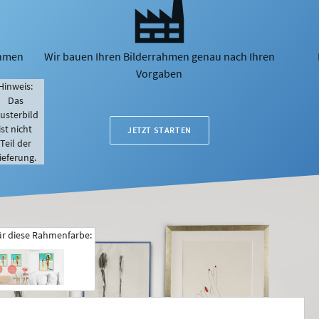
ahmen
Wir bauen Ihren Bilderrahmen genau nach Ihren
Vorgaben
Hinweis:
Das
usterbild
ist nicht
JETZT STARTEN
Teil der
ieferung.
ür diese Rahmenfarbe: