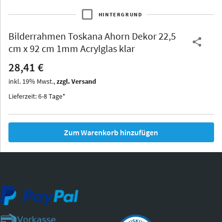
HINTERGRUND
Bilderrahmen
Toskana Ahorn Dekor 22,5
Thurgau
Thurgau
Burgund
cm x 92 cm 1mm Acrylglas klar
*Canvas*
28,41 €
Kunststoff
inkl.
19
%
Mwst.,
zzgl. Versand
Lieferzeit: 6-8 Tage*
Zum Warenkorb hinzufügen
Iowa
Ohio