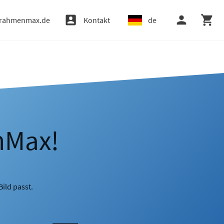
rahmenmax.de
Kontakt
de
nMax!
ild passt.