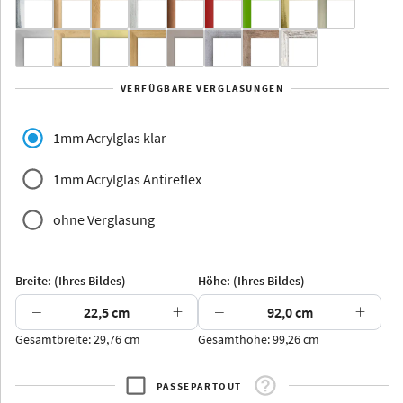
Yukon
Alberta
Alaska
VERFÜGBARE VERGLASUNGEN
Massivholz
1mm Acrylglas klar
1mm Acrylglas Antireflex
ohne Verglasung
Jersey
Dauphine
Elsass
Glarus
Breite: (Ihres Bildes)
Höhe: (Ihres Bildes)
−
+
−
+
Gesamtbreite: 29,76 cm
Gesamthöhe: 99,26 cm
Arran
Luzern
Andros
Attika
PASSEPARTOUT