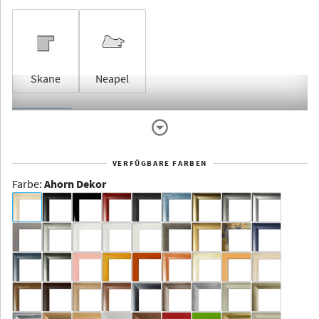
Skane
Neapel
Rahmenlos
VERFÜGBARE FARBEN
Farbe
:
Ahorn Dekor
Dakota -
Rahmenloser
Bildhalter
Aluminium