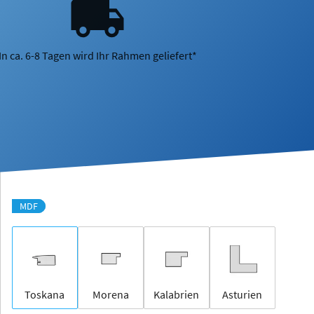
In ca. 6-8 Tagen wird Ihr Rahmen geliefert*
MDF
Toskana
Morena
Kalabrien
Asturien