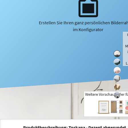
Erstellen Sie Ihren ganz persönlichen Bilderr
im Konfigurator
M
L
Weitere Vorschaubilder f
+
Produktbeschreibung: Toskana - Dezent abgerundet