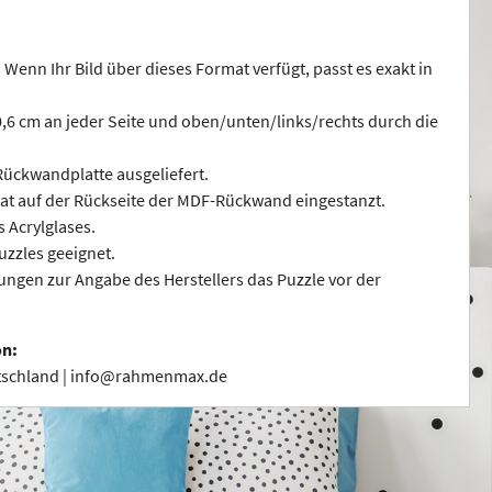
 Wenn Ihr Bild über dieses Format verfügt, passt es exakt in
 0,6 cm an jeder Seite und oben/unten/links/rechts durch die
ückwandplatte ausgeliefert.
at auf der Rückseite der MDF-Rückwand eingestanzt.
s Acrylglases.
uzzles geeignet.
ngen zur Angabe des Herstellers das Puzzle vor der
on:
utschland | info@rahmenmax.de