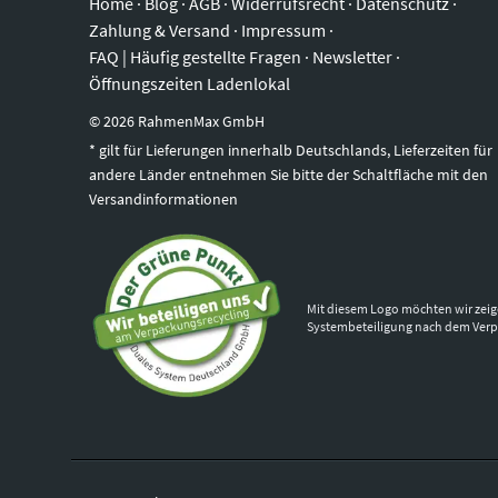
Home
·
Blog
·
AGB
·
Widerrufsrecht
·
Datenschutz
·
Zahlung & Versand
·
Impressum
·
FAQ | Häufig gestellte Fragen
·
Newsletter
·
Öffnungszeiten Ladenlokal
©
2026
RahmenMax GmbH
* gilt für Lieferungen innerhalb Deutschlands, Lieferzeiten für
andere Länder entnehmen Sie bitte der Schaltfläche mit den
Versandinformationen
Mit diesem Logo möchten wir zeig
Systembeteiligung nach dem Ver