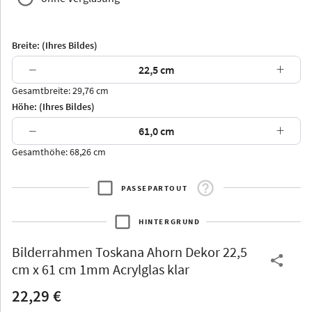
Breite: (Ihres Bildes)
−
+
Gesamtbreite: 29,76 cm
Arran
Luzern
Andros
Attika
Höhe: (Ihres Bildes)
−
+
Gesamthöhe: 68,26 cm
PASSEPARTOUT
Thurgau
Thurgau
Burgund
*Canvas*
HINTERGRUND
Kunststoff
Bilderrahmen
Toskana Ahorn Dekor 22,5
cm x 61 cm 1mm Acrylglas klar
22,29 €