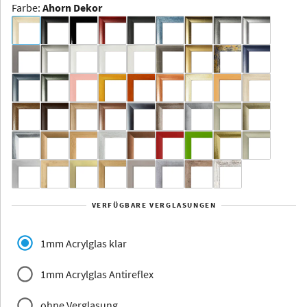
Farbe
:
Ahorn Dekor
Dakota -
Rahmenloser
Bildhalter
Aluminium
Yukon
Alberta
Alaska
VERFÜGBARE VERGLASUNGEN
Massivholz
1mm Acrylglas klar
1mm Acrylglas Antireflex
ohne Verglasung
Jersey
Dauphine
Elsass
Glarus