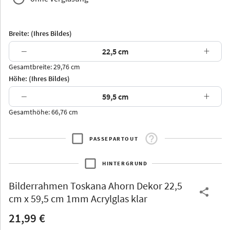
Breite: (Ihres Bildes)
−
+
Gesamtbreite: 29,76 cm
Arran
Luzern
Andros
Attika
Höhe: (Ihres Bildes)
−
+
Gesamthöhe: 66,76 cm
PASSEPARTOUT
Thurgau
Thurgau
Burgund
*Canvas*
HINTERGRUND
Kunststoff
Bilderrahmen
Toskana Ahorn Dekor 22,5
cm x 59,5 cm 1mm Acrylglas klar
21,99 €