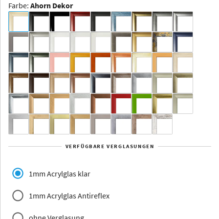
Farbe
:
Ahorn Dekor
Dakota -
Rahmenloser
Bildhalter
Aluminium
Yukon
Alberta
Alaska
VERFÜGBARE VERGLASUNGEN
Massivholz
1mm Acrylglas klar
1mm Acrylglas Antireflex
ohne Verglasung
Jersey
Dauphine
Elsass
Glarus