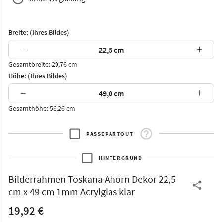
Breite: (Ihres Bildes)
−
+
Gesamtbreite: 29,76 cm
Arran
Luzern
Andros
Attika
Höhe: (Ihres Bildes)
−
+
Gesamthöhe: 56,26 cm
PASSEPARTOUT
Thurgau
Thurgau
Burgund
*Canvas*
HINTERGRUND
Kunststoff
Bilderrahmen
Toskana Ahorn Dekor 22,5
cm x 49 cm 1mm Acrylglas klar
19,92 €