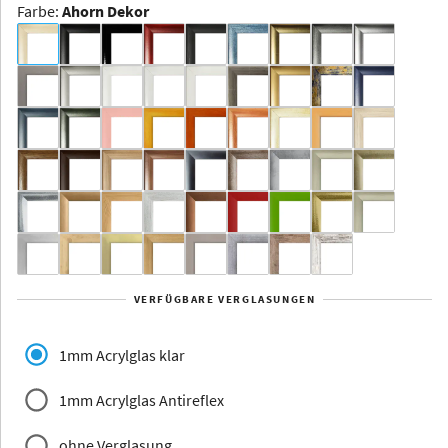
Farbe
:
Ahorn Dekor
Dakota -
Rahmenloser
Bildhalter
Aluminium
Yukon
Alberta
Alaska
VERFÜGBARE VERGLASUNGEN
Massivholz
1mm Acrylglas klar
1mm Acrylglas Antireflex
ohne Verglasung
Jersey
Dauphine
Elsass
Glarus