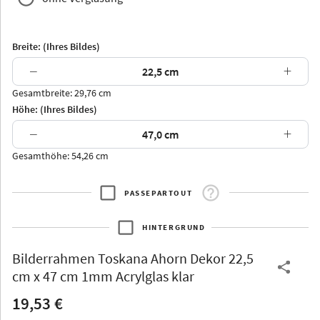
Breite: (Ihres Bildes)
−
+
Gesamtbreite: 29,76 cm
Arran
Luzern
Andros
Attika
Höhe: (Ihres Bildes)
−
+
Gesamthöhe: 54,26 cm
PASSEPARTOUT
Thurgau
Thurgau
Burgund
*Canvas*
HINTERGRUND
Kunststoff
Bilderrahmen
Toskana Ahorn Dekor 22,5
cm x 47 cm 1mm Acrylglas klar
19,53 €