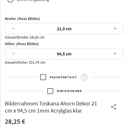
Breite: (Ihres Bildes)
−
+
Gesamtbreite: 28,26 cm
Arran
Luzern
Andros
Attika
Höhe: (Ihres Bildes)
−
+
Gesamthöhe: 101,76 cm
PASSEPARTOUT
Thurgau
Thurgau
Burgund
*Canvas*
HINTERGRUND
Kunststoff
Bilderrahmen
Toskana Ahorn Dekor 21
cm x 94,5 cm 1mm Acrylglas klar
28,25 €