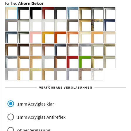
Farbe
:
Ahorn Dekor
Dakota -
Rahmenloser
Bildhalter
Aluminium
Yukon
Alberta
Alaska
VERFÜGBARE VERGLASUNGEN
Massivholz
1mm Acrylglas klar
1mm Acrylglas Antireflex
ohne Verglasung
Jersey
Dauphine
Elsass
Glarus