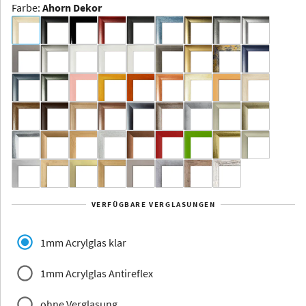
Farbe
:
Ahorn Dekor
Dakota -
Rahmenloser
Bildhalter
Aluminium
Yukon
Alberta
Alaska
VERFÜGBARE VERGLASUNGEN
Massivholz
1mm Acrylglas klar
1mm Acrylglas Antireflex
ohne Verglasung
Jersey
Dauphine
Elsass
Glarus