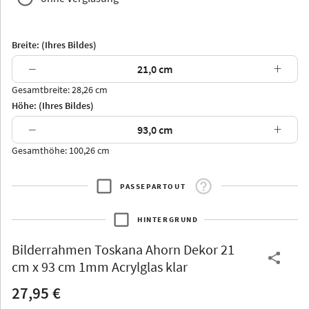
Breite: (Ihres Bildes)
−
+
Gesamtbreite: 28,26 cm
Arran
Luzern
Andros
Attika
Höhe: (Ihres Bildes)
−
+
Gesamthöhe: 100,26 cm
PASSEPARTOUT
Thurgau
Thurgau
Burgund
*Canvas*
HINTERGRUND
Kunststoff
Bilderrahmen
Toskana Ahorn Dekor 21
cm x 93 cm 1mm Acrylglas klar
27,95 €