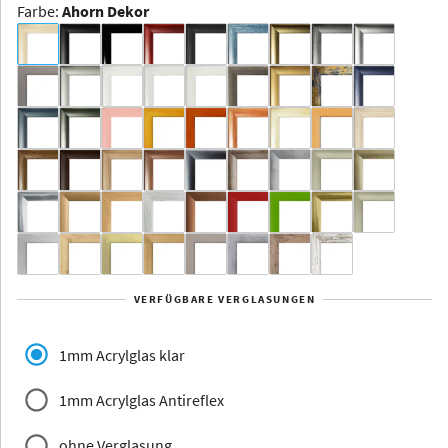
Farbe
:
Ahorn Dekor
Dakota -
Rahmenloser
Bildhalter
Aluminium
Yukon
Alberta
Alaska
VERFÜGBARE VERGLASUNGEN
Massivholz
1mm Acrylglas klar
1mm Acrylglas Antireflex
ohne Verglasung
Jersey
Dauphine
Elsass
Glarus