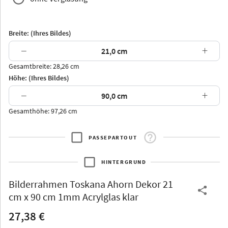
Breite: (Ihres Bildes)
−
+
Gesamtbreite: 28,26 cm
Arran
Luzern
Andros
Attika
Höhe: (Ihres Bildes)
−
+
Gesamthöhe: 97,26 cm
PASSEPARTOUT
Thurgau
Thurgau
Burgund
*Canvas*
HINTERGRUND
Kunststoff
Bilderrahmen
Toskana Ahorn Dekor 21
cm x 90 cm 1mm Acrylglas klar
27,38 €