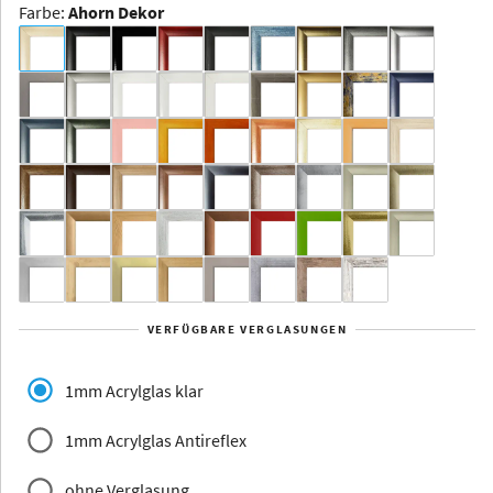
Farbe
:
Ahorn Dekor
Dakota -
Rahmenloser
Bildhalter
Aluminium
Yukon
Alberta
Alaska
VERFÜGBARE VERGLASUNGEN
Massivholz
1mm Acrylglas klar
1mm Acrylglas Antireflex
ohne Verglasung
Jersey
Dauphine
Elsass
Glarus