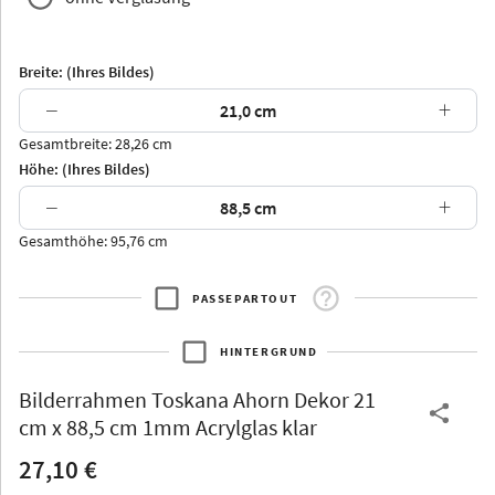
Breite: (Ihres Bildes)
−
+
Gesamtbreite: 28,26 cm
Arran
Luzern
Andros
Attika
Höhe: (Ihres Bildes)
−
+
Gesamthöhe: 95,76 cm
PASSEPARTOUT
Thurgau
Thurgau
Burgund
*Canvas*
HINTERGRUND
Kunststoff
Bilderrahmen
Toskana Ahorn Dekor 21
cm x 88,5 cm 1mm Acrylglas klar
27,10 €