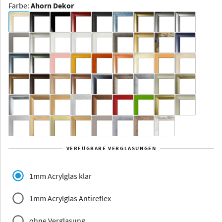
Farbe
:
Ahorn Dekor
Dakota -
Rahmenloser
Bildhalter
Aluminium
Yukon
Alberta
Alaska
VERFÜGBARE VERGLASUNGEN
Massivholz
1mm Acrylglas klar
1mm Acrylglas Antireflex
ohne Verglasung
Jersey
Dauphine
Elsass
Glarus