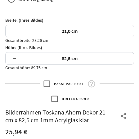
Breite: (Ihres Bildes)
−
+
Gesamtbreite: 28,26 cm
Arran
Luzern
Andros
Attika
Höhe: (Ihres Bildes)
−
+
Gesamthöhe: 89,76 cm
PASSEPARTOUT
Thurgau
Thurgau
Burgund
*Canvas*
HINTERGRUND
Kunststoff
Bilderrahmen
Toskana Ahorn Dekor 21
cm x 82,5 cm 1mm Acrylglas klar
25,94 €