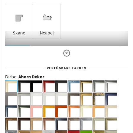
Skane
Neapel
Rahmenlos
VERFÜGBARE FARBEN
Farbe
:
Ahorn Dekor
Dakota -
Rahmenloser
Bildhalter
Aluminium