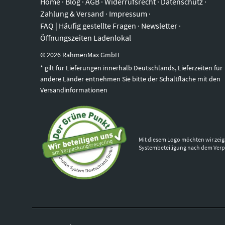
Home
·
Blog
·
AGB
·
Widerrufsrecht
·
Datenschutz
·
Zahlung & Versand
·
Impressum
·
FAQ | Häufig gestellte Fragen
·
Newsletter
·
Öffnungszeiten Ladenlokal
©
2026
RahmenMax GmbH
* gilt für Lieferungen innerhalb Deutschlands, Lieferzeiten für
andere Länder entnehmen Sie bitte der Schaltfläche mit den
Versandinformationen
Mit diesem Logo möchten wir zeig
Systembeteiligung nach dem Ver