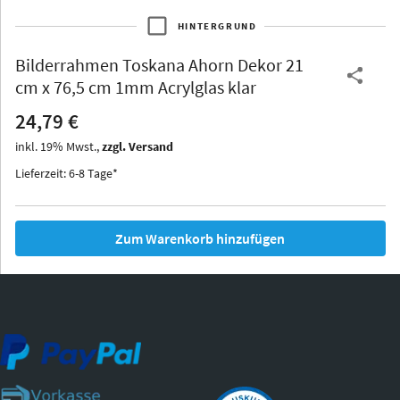
HINTERGRUND
Bilderrahmen
Toskana Ahorn Dekor 21
Thurgau
Thurgau
Burgund
cm x 76,5 cm 1mm Acrylglas klar
*Canvas*
24,79 €
Kunststoff
inkl.
19
%
Mwst.,
zzgl. Versand
Lieferzeit: 6-8 Tage*
Zum Warenkorb hinzufügen
Iowa
Ohio