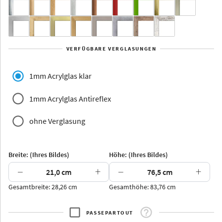
Yukon
Alberta
Alaska
VERFÜGBARE VERGLASUNGEN
Massivholz
1mm Acrylglas klar
1mm Acrylglas Antireflex
ohne Verglasung
Jersey
Dauphine
Elsass
Glarus
Breite: (Ihres Bildes)
Höhe: (Ihres Bildes)
−
+
−
+
Gesamtbreite: 28,26 cm
Gesamthöhe: 83,76 cm
Arran
Luzern
Andros
Attika
PASSEPARTOUT