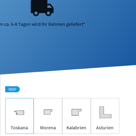
In ca. 6-8 Tagen wird Ihr Rahmen geliefert*
MDF
Toskana
Morena
Kalabrien
Asturien