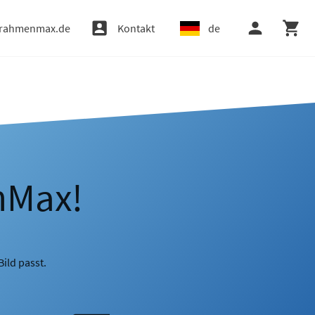
rahmenmax.de
Kontakt
de
nMax!
ild passt.