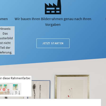
ahmen
Wir bauen Ihren Bilderrahmen genau nach Ihren
Vorgaben
Hinweis:
Das
usterbild
ist nicht
JETZT STARTEN
Teil der
ieferung.
ür diese Rahmenfarbe: