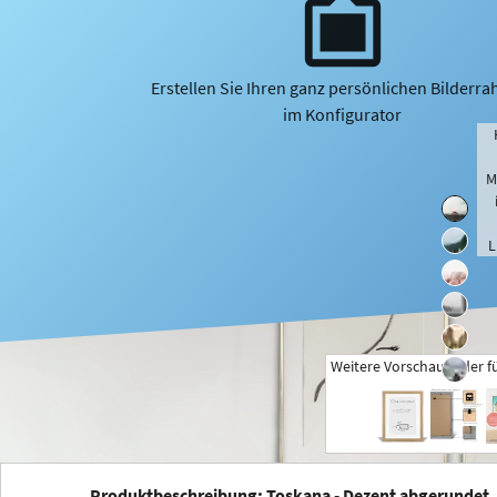
Erstellen Sie Ihren ganz persönlichen Bilderr
im Konfigurator
M
L
Weitere Vorschaubilder f
+
Produktbeschreibung: Toskana - Dezent abgerundet