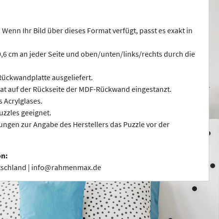
 Wenn Ihr Bild über dieses Format verfügt, passt es exakt in
 0,6 cm an jeder Seite und oben/unten/links/rechts durch die
ückwandplatte ausgeliefert.
at auf der Rückseite der MDF-Rückwand eingestanzt.
s Acrylglases.
uzzles geeignet.
ngen zur Angabe des Herstellers das Puzzle vor der
on:
utschland | info@rahmenmax.de