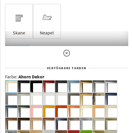
Skane
Neapel
Rahmenlos
VERFÜGBARE FARBEN
Farbe
:
Ahorn Dekor
Dakota -
Rahmenloser
Bildhalter
Aluminium