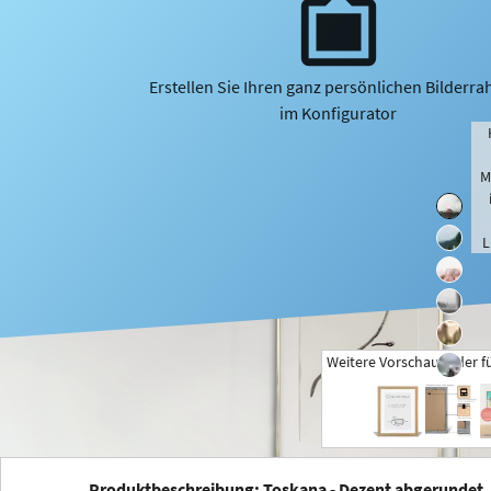
Erstellen Sie Ihren ganz persönlichen Bilderr
im Konfigurator
M
L
Weitere Vorschaubilder f
+
Produktbeschreibung: Toskana - Dezent abgerundet