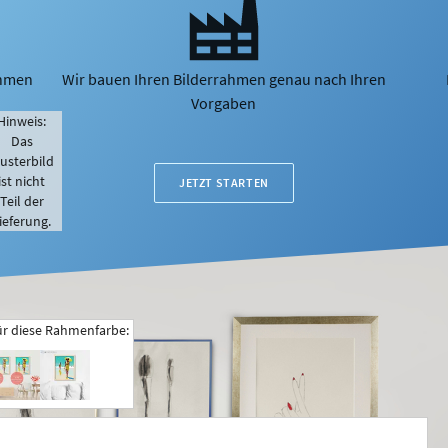
ahmen
Wir bauen Ihren Bilderrahmen genau nach Ihren
Vorgaben
Hinweis:
Das
usterbild
ist nicht
JETZT STARTEN
Teil der
ieferung.
ür diese Rahmenfarbe: