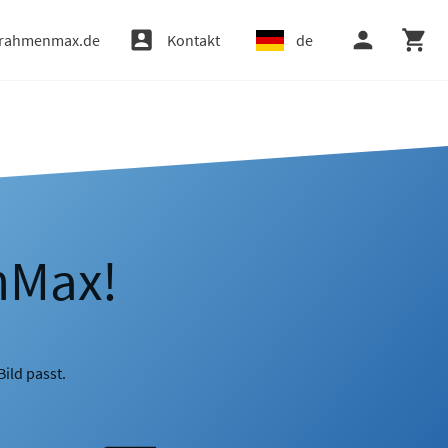
rahmenmax.de
Kontakt
de
nMax!
ild passt.