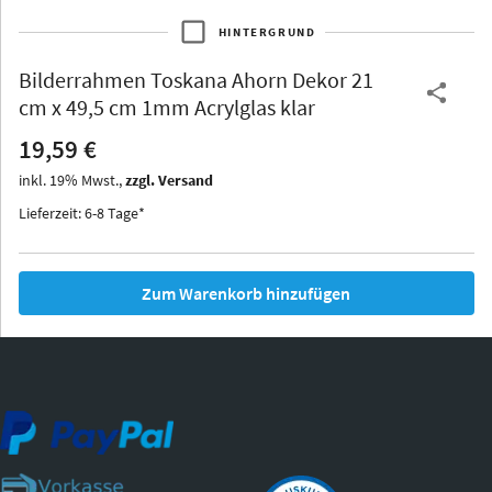
HINTERGRUND
Bilderrahmen
Toskana Ahorn Dekor 21
Thurgau
Thurgau
Burgund
cm x 49,5 cm 1mm Acrylglas klar
*Canvas*
19,59 €
Kunststoff
inkl.
19
%
Mwst.,
zzgl. Versand
Lieferzeit: 6-8 Tage*
Zum Warenkorb hinzufügen
Iowa
Ohio