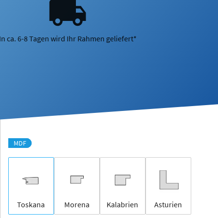
In ca. 6-8 Tagen wird Ihr Rahmen geliefert*
MDF
Toskana
Morena
Kalabrien
Asturien