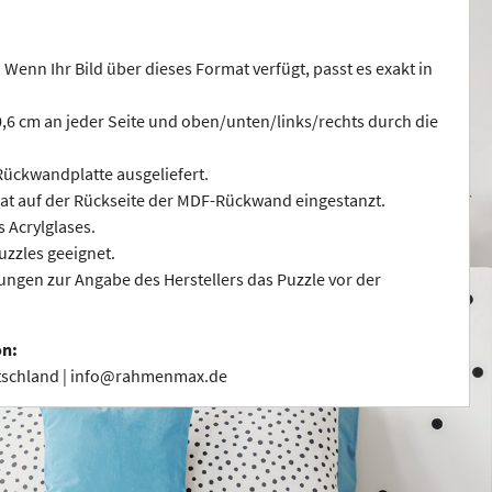
 Wenn Ihr Bild über dieses Format verfügt, passt es exakt in
 0,6 cm an jeder Seite und oben/unten/links/rechts durch die
ückwandplatte ausgeliefert.
at auf der Rückseite der MDF-Rückwand eingestanzt.
s Acrylglases.
uzzles geeignet.
ngen zur Angabe des Herstellers das Puzzle vor der
on:
utschland | info@rahmenmax.de