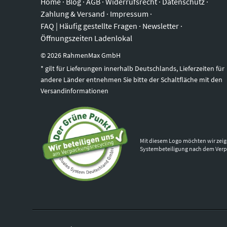
Home
·
Blog
·
AGB
·
Widerrufsrecht
·
Datenschutz
·
Zahlung & Versand
·
Impressum
·
FAQ | Häufig gestellte Fragen
·
Newsletter
·
Öffnungszeiten Ladenlokal
©
2026
RahmenMax GmbH
* gilt für Lieferungen innerhalb Deutschlands, Lieferzeiten für
andere Länder entnehmen Sie bitte der Schaltfläche mit den
Versandinformationen
Mit diesem Logo möchten wir zeig
Systembeteiligung nach dem Ver