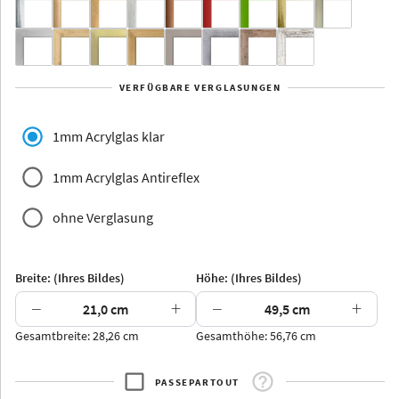
Yukon
Alberta
Alaska
VERFÜGBARE VERGLASUNGEN
Massivholz
1mm Acrylglas klar
1mm Acrylglas Antireflex
ohne Verglasung
Jersey
Dauphine
Elsass
Glarus
Breite: (Ihres Bildes)
Höhe: (Ihres Bildes)
−
+
−
+
Gesamtbreite: 28,26 cm
Gesamthöhe: 56,76 cm
Arran
Luzern
Andros
Attika
PASSEPARTOUT