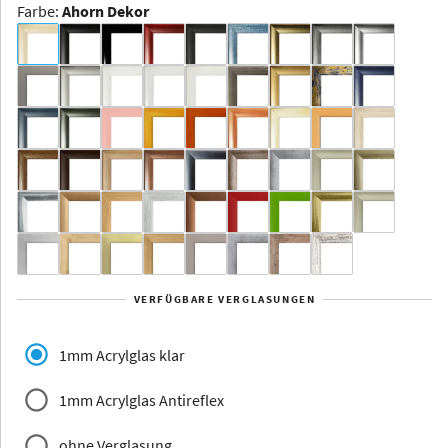
Farbe
:
Ahorn Dekor
Dakota -
Rahmenloser
Bildhalter
Aluminium
Yukon
Alberta
Alaska
VERFÜGBARE VERGLASUNGEN
Massivholz
1mm Acrylglas klar
1mm Acrylglas Antireflex
ohne Verglasung
Jersey
Dauphine
Elsass
Glarus