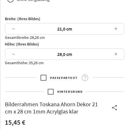
Breite: (Ihres Bildes)
−
+
Gesamtbreite: 28,26 cm
Arran
Luzern
Andros
Attika
Höhe: (Ihres Bildes)
−
+
Gesamthöhe: 35,26 cm
PASSEPARTOUT
Thurgau
Thurgau
Burgund
*Canvas*
HINTERGRUND
Kunststoff
Bilderrahmen
Toskana Ahorn Dekor 21
cm x 28 cm 1mm Acrylglas klar
15,45 €