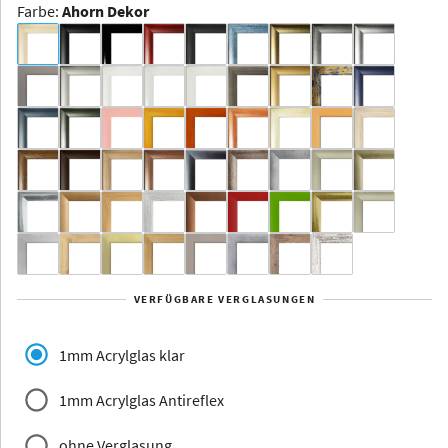
Farbe
:
Ahorn Dekor
Dakota -
Rahmenloser
Bildhalter
Aluminium
Yukon
Alberta
Alaska
VERFÜGBARE VERGLASUNGEN
Massivholz
1mm Acrylglas klar
1mm Acrylglas Antireflex
ohne Verglasung
Jersey
Dauphine
Elsass
Glarus