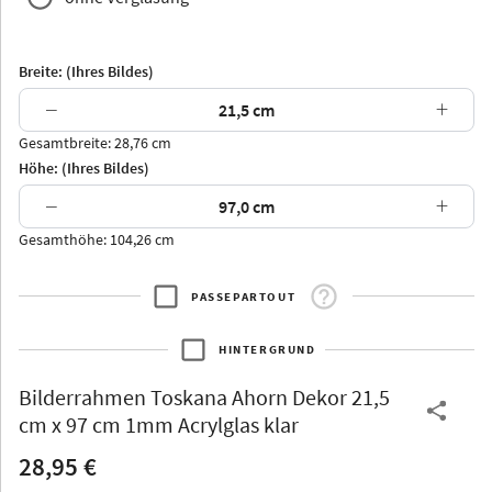
Breite: (Ihres Bildes)
−
+
Gesamtbreite: 28,76 cm
Arran
Luzern
Andros
Attika
Höhe: (Ihres Bildes)
−
+
Gesamthöhe: 104,26 cm
PASSEPARTOUT
Thurgau
Thurgau
Burgund
*Canvas*
HINTERGRUND
Kunststoff
Bilderrahmen
Toskana Ahorn Dekor 21,5
cm x 97 cm 1mm Acrylglas klar
28,95 €