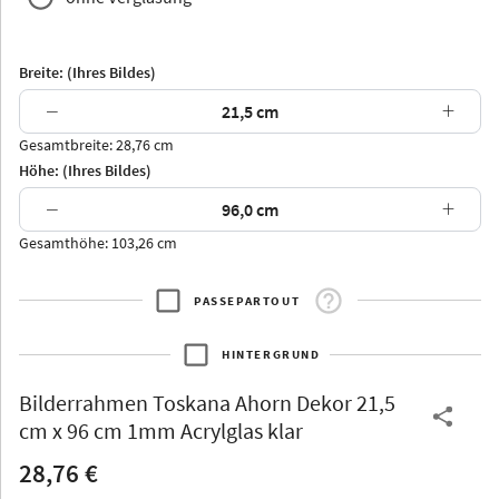
Breite: (Ihres Bildes)
−
+
Gesamtbreite: 28,76 cm
Arran
Luzern
Andros
Attika
Höhe: (Ihres Bildes)
−
+
Gesamthöhe: 103,26 cm
PASSEPARTOUT
Thurgau
Thurgau
Burgund
*Canvas*
HINTERGRUND
Kunststoff
Bilderrahmen
Toskana Ahorn Dekor 21,5
cm x 96 cm 1mm Acrylglas klar
28,76 €