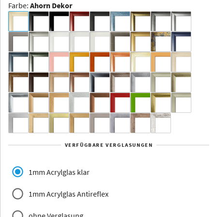
Farbe
:
Ahorn Dekor
Dakota -
Rahmenloser
Bildhalter
Aluminium
Yukon
Alberta
Alaska
VERFÜGBARE VERGLASUNGEN
Massivholz
1mm Acrylglas klar
1mm Acrylglas Antireflex
ohne Verglasung
Jersey
Dauphine
Elsass
Glarus