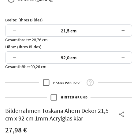
Breite: (Ihres Bildes)
−
+
Gesamtbreite: 28,76 cm
Arran
Luzern
Andros
Attika
Höhe: (Ihres Bildes)
−
+
Gesamthöhe: 99,26 cm
PASSEPARTOUT
Thurgau
Thurgau
Burgund
*Canvas*
HINTERGRUND
Kunststoff
Bilderrahmen
Toskana Ahorn Dekor 21,5
cm x 92 cm 1mm Acrylglas klar
27,98 €