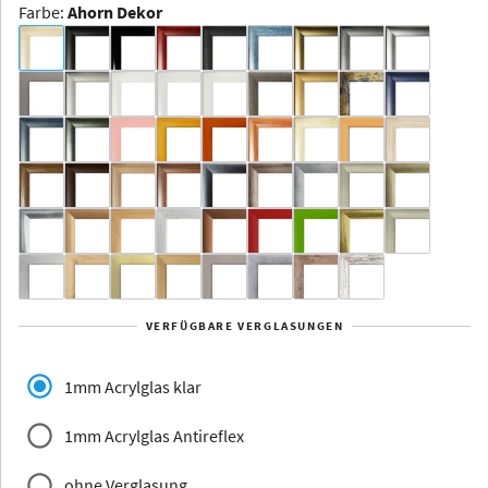
Farbe
:
Ahorn Dekor
Dakota -
Rahmenloser
Bildhalter
Aluminium
Yukon
Alberta
Alaska
VERFÜGBARE VERGLASUNGEN
Massivholz
1mm Acrylglas klar
1mm Acrylglas Antireflex
ohne Verglasung
Jersey
Dauphine
Elsass
Glarus