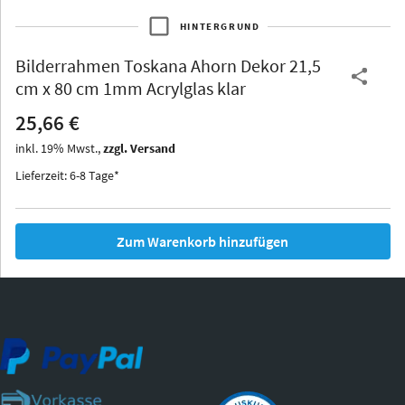
HINTERGRUND
Bilderrahmen
Toskana Ahorn Dekor 21,5
Thurgau
Thurgau
Burgund
cm x 80 cm 1mm Acrylglas klar
*Canvas*
25,66 €
Kunststoff
inkl.
19
%
Mwst.,
zzgl. Versand
Lieferzeit: 6-8 Tage*
Zum Warenkorb hinzufügen
Iowa
Ohio