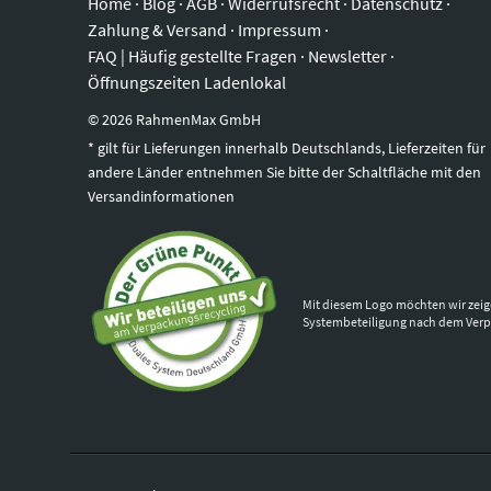
Home
·
Blog
·
AGB
·
Widerrufsrecht
·
Datenschutz
·
Zahlung & Versand
·
Impressum
·
FAQ | Häufig gestellte Fragen
·
Newsletter
·
Öffnungszeiten Ladenlokal
©
2026
RahmenMax GmbH
* gilt für Lieferungen innerhalb Deutschlands, Lieferzeiten für
andere Länder entnehmen Sie bitte der Schaltfläche mit den
Versandinformationen
Mit diesem Logo möchten wir zeig
Systembeteiligung nach dem Ver