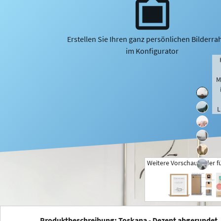
Erstellen Sie Ihren ganz persönlichen Bilderr
im Konfigurator
M
L
Weitere Vorschaubilder f
+
Produktbeschreibung: Toskana - Dezent abgerundet