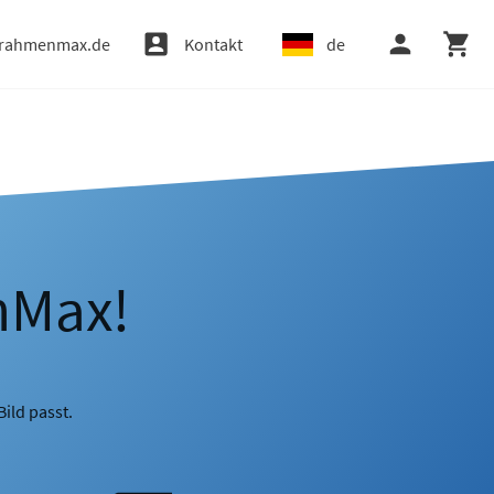
rahmenmax.de
Kontakt
de
nMax!
ild passt.