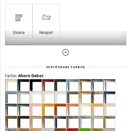
Skane
Neapel
Rahmenlos
VERFÜGBARE FARBEN
Farbe
:
Ahorn Dekor
Dakota -
Rahmenloser
Bildhalter
Aluminium