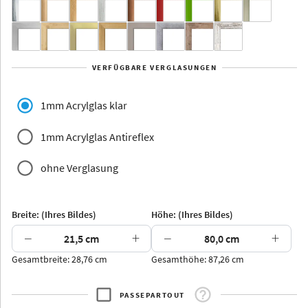
Yukon
Alberta
Alaska
VERFÜGBARE VERGLASUNGEN
Massivholz
1mm Acrylglas klar
1mm Acrylglas Antireflex
ohne Verglasung
Jersey
Dauphine
Elsass
Glarus
Breite: (Ihres Bildes)
Höhe: (Ihres Bildes)
−
+
−
+
Gesamtbreite: 28,76 cm
Gesamthöhe: 87,26 cm
Arran
Luzern
Andros
Attika
PASSEPARTOUT