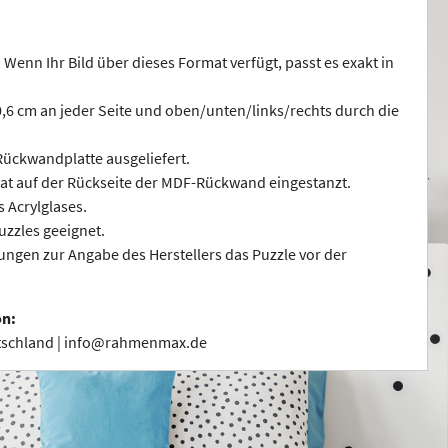
 Wenn Ihr Bild über dieses Format verfügt, passt es exakt in
 0,6 cm an jeder Seite und oben/unten/links/rechts durch die
ückwandplatte ausgeliefert.
at auf der Rückseite der MDF-Rückwand eingestanzt.
s Acrylglases.
uzzles geeignet.
ngen zur Angabe des Herstellers das Puzzle vor der
on:
utschland | info@rahmenmax.de