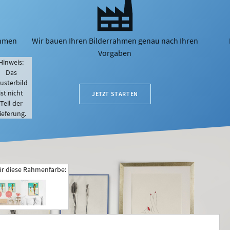
ahmen
Wir bauen Ihren Bilderrahmen genau nach Ihren
Vorgaben
Hinweis:
Das
usterbild
ist nicht
JETZT STARTEN
Teil der
ieferung.
ür diese Rahmenfarbe: