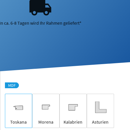
In ca. 6-8 Tagen wird Ihr Rahmen geliefert*
MDF
Toskana
Morena
Kalabrien
Asturien