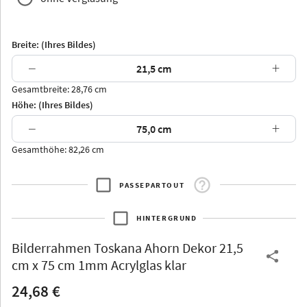
Breite: (Ihres Bildes)
−
+
Gesamtbreite: 28,76 cm
Arran
Luzern
Andros
Attika
Höhe: (Ihres Bildes)
−
+
Gesamthöhe: 82,26 cm
PASSEPARTOUT
Thurgau
Thurgau
Burgund
*Canvas*
HINTERGRUND
Kunststoff
Bilderrahmen
Toskana Ahorn Dekor 21,5
cm x 75 cm 1mm Acrylglas klar
24,68 €