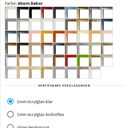
Farbe
:
Ahorn Dekor
Dakota -
Rahmenloser
Bildhalter
Aluminium
Yukon
Alberta
Alaska
VERFÜGBARE VERGLASUNGEN
Massivholz
1mm Acrylglas klar
1mm Acrylglas Antireflex
ohne Verglasung
Jersey
Dauphine
Elsass
Glarus