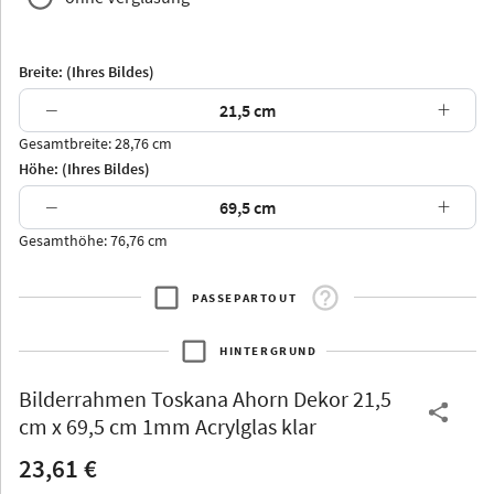
Breite: (Ihres Bildes)
−
+
Gesamtbreite: 28,76 cm
Arran
Luzern
Andros
Attika
Höhe: (Ihres Bildes)
−
+
Gesamthöhe: 76,76 cm
PASSEPARTOUT
Thurgau
Thurgau
Burgund
*Canvas*
HINTERGRUND
Kunststoff
Bilderrahmen
Toskana Ahorn Dekor 21,5
cm x 69,5 cm 1mm Acrylglas klar
23,61 €