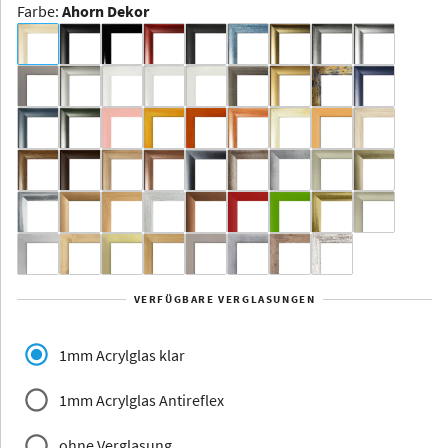
Farbe
:
Ahorn Dekor
Dakota -
Rahmenloser
Bildhalter
Aluminium
Yukon
Alberta
Alaska
VERFÜGBARE VERGLASUNGEN
Massivholz
1mm Acrylglas klar
1mm Acrylglas Antireflex
ohne Verglasung
Jersey
Dauphine
Elsass
Glarus