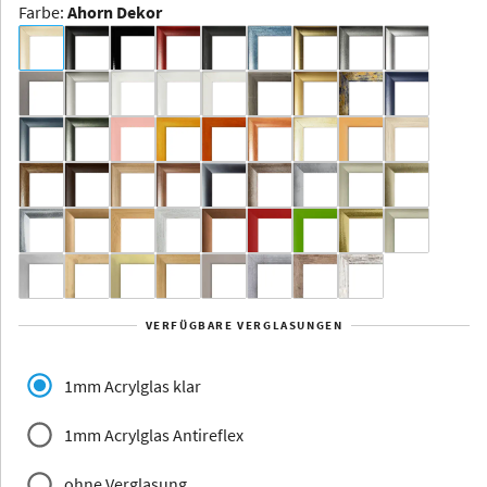
Farbe
:
Ahorn Dekor
Dakota -
Rahmenloser
Bildhalter
Aluminium
Yukon
Alberta
Alaska
VERFÜGBARE VERGLASUNGEN
Massivholz
1mm Acrylglas klar
1mm Acrylglas Antireflex
ohne Verglasung
Jersey
Dauphine
Elsass
Glarus