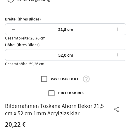
Breite: (Ihres Bildes)
−
+
Gesamtbreite: 28,76 cm
Arran
Luzern
Andros
Attika
Höhe: (Ihres Bildes)
−
+
Gesamthöhe: 59,26 cm
PASSEPARTOUT
Thurgau
Thurgau
Burgund
*Canvas*
HINTERGRUND
Kunststoff
Bilderrahmen
Toskana Ahorn Dekor 21,5
cm x 52 cm 1mm Acrylglas klar
20,22 €