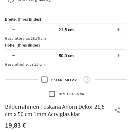
Breite: (Ihres Bildes)
−
+
Gesamtbreite: 28,76 cm
Arran
Luzern
Andros
Attika
Höhe: (Ihres Bildes)
−
+
Gesamthöhe: 57,26 cm
PASSEPARTOUT
Thurgau
Thurgau
Burgund
*Canvas*
HINTERGRUND
Kunststoff
Bilderrahmen
Toskana Ahorn Dekor 21,5
cm x 50 cm 1mm Acrylglas klar
19,83 €