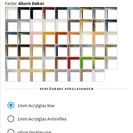
Farbe
:
Ahorn Dekor
Dakota -
Rahmenloser
Bildhalter
Aluminium
Yukon
Alberta
Alaska
VERFÜGBARE VERGLASUNGEN
Massivholz
1mm Acrylglas klar
1mm Acrylglas Antireflex
ohne Verglasung
Jersey
Dauphine
Elsass
Glarus