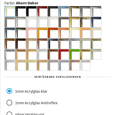
Farbe
:
Ahorn Dekor
Dakota -
Rahmenloser
Bildhalter
Aluminium
Yukon
Alberta
Alaska
VERFÜGBARE VERGLASUNGEN
Massivholz
1mm Acrylglas klar
1mm Acrylglas Antireflex
ohne Verglasung
Jersey
Dauphine
Elsass
Glarus