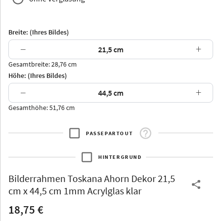
Breite: (Ihres Bildes)
−
+
Gesamtbreite: 28,76 cm
Arran
Luzern
Andros
Attika
Höhe: (Ihres Bildes)
−
+
Gesamthöhe: 51,76 cm
PASSEPARTOUT
Thurgau
Thurgau
Burgund
*Canvas*
HINTERGRUND
Kunststoff
Bilderrahmen
Toskana Ahorn Dekor 21,5
cm x 44,5 cm 1mm Acrylglas klar
18,75 €