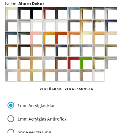
Farbe
:
Ahorn Dekor
Dakota -
Rahmenloser
Bildhalter
Aluminium
Yukon
Alberta
Alaska
VERFÜGBARE VERGLASUNGEN
Massivholz
1mm Acrylglas klar
1mm Acrylglas Antireflex
ohne Verglasung
Jersey
Dauphine
Elsass
Glarus