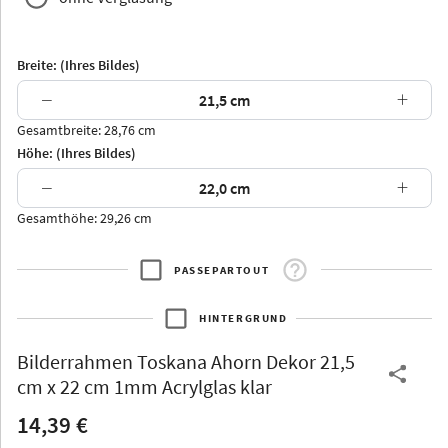
Breite: (Ihres Bildes)
−
+
Gesamtbreite: 28,76 cm
Arran
Luzern
Andros
Attika
Höhe: (Ihres Bildes)
−
+
Gesamthöhe: 29,26 cm
PASSEPARTOUT
Thurgau
Thurgau
Burgund
*Canvas*
HINTERGRUND
Kunststoff
Bilderrahmen
Toskana Ahorn Dekor 21,5
cm x 22 cm 1mm Acrylglas klar
14,39 €