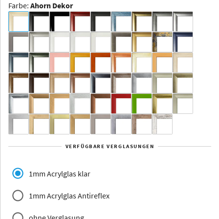
Farbe
:
Ahorn Dekor
Dakota -
Rahmenloser
Bildhalter
Aluminium
Yukon
Alberta
Alaska
VERFÜGBARE VERGLASUNGEN
Massivholz
1mm Acrylglas klar
1mm Acrylglas Antireflex
ohne Verglasung
Jersey
Dauphine
Elsass
Glarus