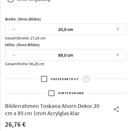
Breite: (Ihres Bildes)
−
+
Gesamtbreite: 27,26 cm
Arran
Luzern
Andros
Attika
Höhe: (Ihres Bildes)
−
+
Gesamthöhe: 96,26 cm
PASSEPARTOUT
Thurgau
Thurgau
Burgund
*Canvas*
HINTERGRUND
Kunststoff
Bilderrahmen
Toskana Ahorn Dekor 20
cm x 89 cm 1mm Acrylglas klar
26,76 €