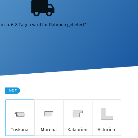
In ca. 6-8 Tagen wird Ihr Rahmen geliefert*
MDF
Toskana
Morena
Kalabrien
Asturien