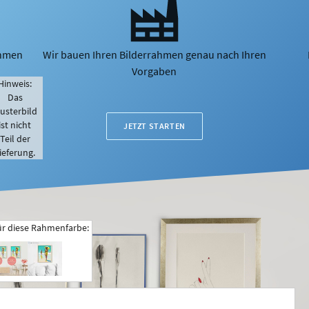
ahmen
Wir bauen Ihren Bilderrahmen genau nach Ihren
Vorgaben
Hinweis:
Das
usterbild
ist nicht
JETZT STARTEN
Teil der
ieferung.
ür diese Rahmenfarbe: