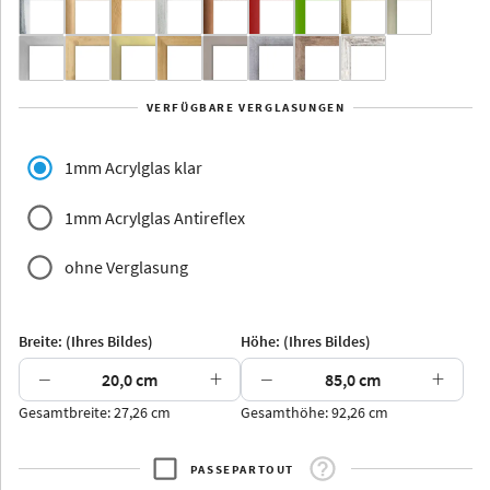
Yukon
Alberta
Alaska
VERFÜGBARE VERGLASUNGEN
Massivholz
1mm Acrylglas klar
1mm Acrylglas Antireflex
ohne Verglasung
Jersey
Dauphine
Elsass
Glarus
Breite: (Ihres Bildes)
Höhe: (Ihres Bildes)
−
+
−
+
Gesamtbreite: 27,26 cm
Gesamthöhe: 92,26 cm
Arran
Luzern
Andros
Attika
PASSEPARTOUT