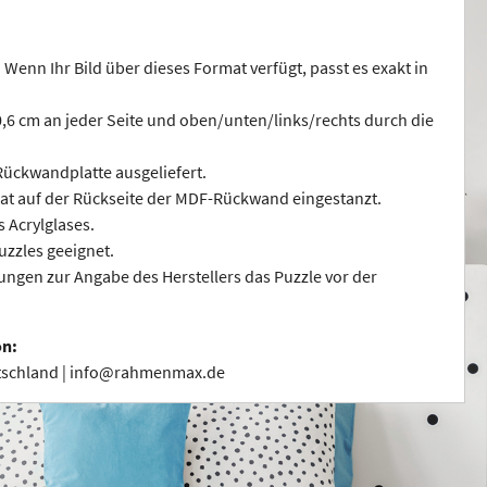
 Wenn Ihr Bild über dieses Format verfügt, passt es exakt in
 0,6 cm an jeder Seite und oben/unten/links/rechts durch die
ückwandplatte ausgeliefert.
at auf der Rückseite der MDF-Rückwand eingestanzt.
s Acrylglases.
uzzles geeignet.
ngen zur Angabe des Herstellers das Puzzle vor der
on:
utschland | info@rahmenmax.de