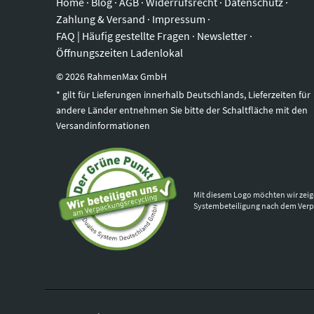
Home
·
Blog
·
AGB
·
Widerrufsrecht
·
Datenschutz
·
Zahlung & Versand
·
Impressum
·
FAQ | Häufig gestellte Fragen
·
Newsletter
·
Öffnungszeiten Ladenlokal
©
2026
RahmenMax GmbH
* gilt für Lieferungen innerhalb Deutschlands, Lieferzeiten für
andere Länder entnehmen Sie bitte der Schaltfläche mit den
Versandinformationen
Mit diesem Logo möchten wir zeig
Systembeteiligung nach dem Ver