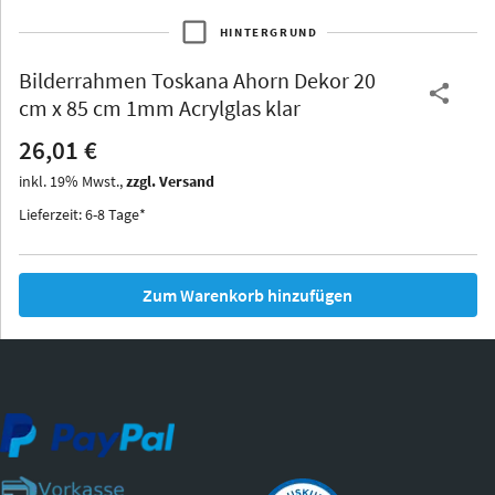
HINTERGRUND
Bilderrahmen
Toskana Ahorn Dekor 20
Thurgau
Thurgau
Burgund
cm x 85 cm 1mm Acrylglas klar
*Canvas*
26,01 €
Kunststoff
inkl.
19
%
Mwst.,
zzgl. Versand
Lieferzeit: 6-8 Tage*
Zum Warenkorb hinzufügen
Iowa
Ohio