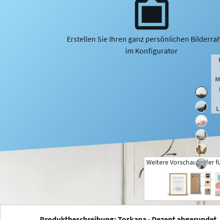
Erstellen Sie Ihren ganz persönlichen Bilderr
im Konfigurator
M
L
Weitere Vorschaubilder f
+
Produktbeschreibung: Toskana - Dezent abgerundet