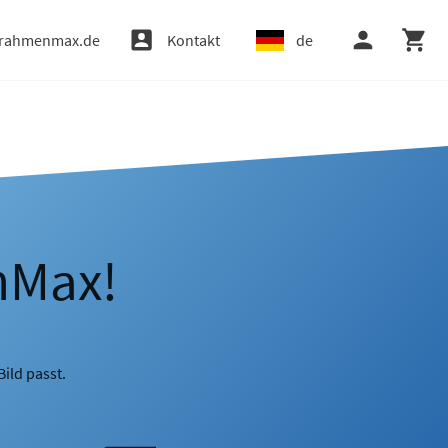
rahmenmax.de
Kontakt
de
nMax!
ild passt.