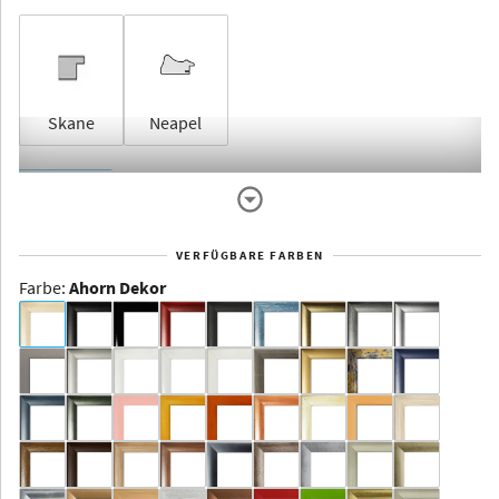
Skane
Neapel
Rahmenlos
VERFÜGBARE FARBEN
Farbe
:
Ahorn Dekor
Dakota -
Rahmenloser
Bildhalter
Aluminium