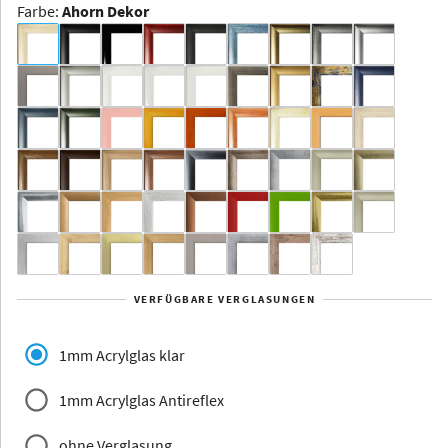
Farbe
:
Ahorn Dekor
Dakota -
Rahmenloser
Bildhalter
Aluminium
Yukon
Alberta
Alaska
VERFÜGBARE VERGLASUNGEN
Massivholz
1mm Acrylglas klar
1mm Acrylglas Antireflex
ohne Verglasung
Jersey
Dauphine
Elsass
Glarus