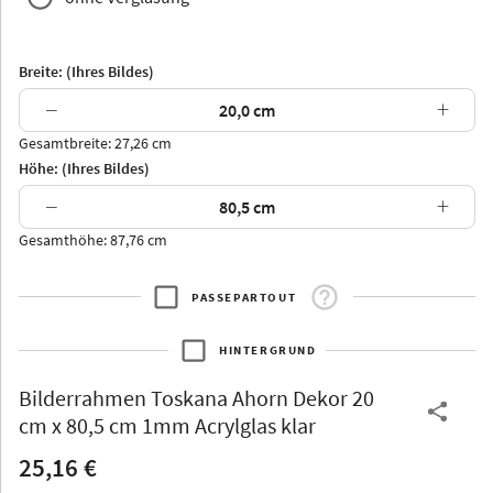
Breite: (Ihres Bildes)
−
+
Gesamtbreite: 27,26 cm
Arran
Luzern
Andros
Attika
Höhe: (Ihres Bildes)
−
+
Gesamthöhe: 87,76 cm
PASSEPARTOUT
Thurgau
Thurgau
Burgund
*Canvas*
HINTERGRUND
Kunststoff
Bilderrahmen
Toskana Ahorn Dekor 20
cm x 80,5 cm 1mm Acrylglas klar
25,16 €