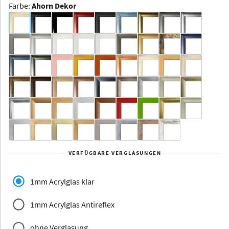
Farbe
:
Ahorn Dekor
Dakota -
Rahmenloser
Bildhalter
Aluminium
Yukon
Alberta
Alaska
VERFÜGBARE VERGLASUNGEN
Massivholz
1mm Acrylglas klar
1mm Acrylglas Antireflex
ohne Verglasung
Jersey
Dauphine
Elsass
Glarus