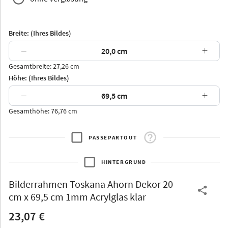
Breite: (Ihres Bildes)
−
+
Gesamtbreite: 27,26 cm
Arran
Luzern
Andros
Attika
Höhe: (Ihres Bildes)
−
+
Gesamthöhe: 76,76 cm
PASSEPARTOUT
Thurgau
Thurgau
Burgund
*Canvas*
HINTERGRUND
Kunststoff
Bilderrahmen
Toskana Ahorn Dekor 20
cm x 69,5 cm 1mm Acrylglas klar
23,07 €