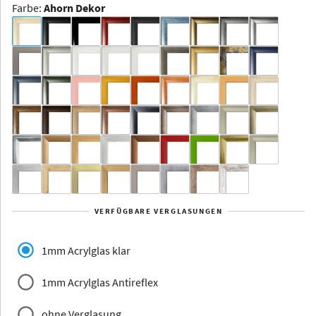
Farbe
:
Ahorn Dekor
Dakota -
Rahmenloser
Bildhalter
Aluminium
Yukon
Alberta
Alaska
VERFÜGBARE VERGLASUNGEN
Massivholz
1mm Acrylglas klar
1mm Acrylglas Antireflex
ohne Verglasung
Jersey
Dauphine
Elsass
Glarus