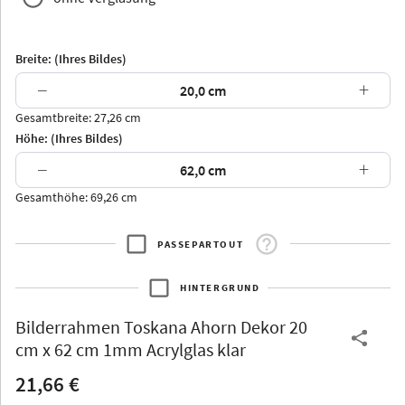
Breite: (Ihres Bildes)
−
+
Gesamtbreite: 27,26 cm
Arran
Luzern
Andros
Attika
Höhe: (Ihres Bildes)
−
+
Gesamthöhe: 69,26 cm
PASSEPARTOUT
Thurgau
Thurgau
Burgund
*Canvas*
HINTERGRUND
Kunststoff
Bilderrahmen
Toskana Ahorn Dekor 20
cm x 62 cm 1mm Acrylglas klar
21,66 €