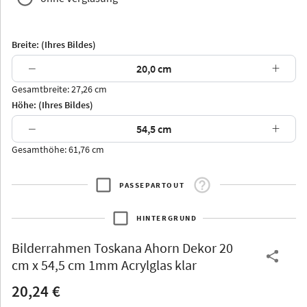
Breite: (Ihres Bildes)
−
+
Gesamtbreite: 27,26 cm
Arran
Luzern
Andros
Attika
Höhe: (Ihres Bildes)
−
+
Gesamthöhe: 61,76 cm
PASSEPARTOUT
Thurgau
Thurgau
Burgund
*Canvas*
HINTERGRUND
Kunststoff
Bilderrahmen
Toskana Ahorn Dekor 20
cm x 54,5 cm 1mm Acrylglas klar
20,24 €