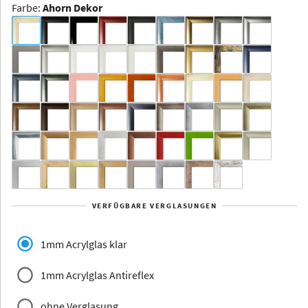
Farbe
:
Ahorn Dekor
Dakota -
Rahmenloser
Bildhalter
Aluminium
Yukon
Alberta
Alaska
VERFÜGBARE VERGLASUNGEN
Massivholz
1mm Acrylglas klar
1mm Acrylglas Antireflex
ohne Verglasung
Jersey
Dauphine
Elsass
Glarus