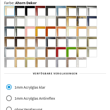
Farbe
:
Ahorn Dekor
Dakota -
Rahmenloser
Bildhalter
Aluminium
Yukon
Alberta
Alaska
VERFÜGBARE VERGLASUNGEN
Massivholz
1mm Acrylglas klar
1mm Acrylglas Antireflex
ohne Verglasung
Jersey
Dauphine
Elsass
Glarus