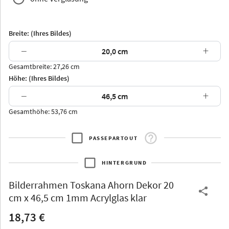
Breite: (Ihres Bildes)
−
+
Gesamtbreite: 27,26 cm
Arran
Luzern
Andros
Attika
Höhe: (Ihres Bildes)
−
+
Gesamthöhe: 53,76 cm
PASSEPARTOUT
Thurgau
Thurgau
Burgund
*Canvas*
HINTERGRUND
Kunststoff
Bilderrahmen
Toskana Ahorn Dekor 20
cm x 46,5 cm 1mm Acrylglas klar
18,73 €