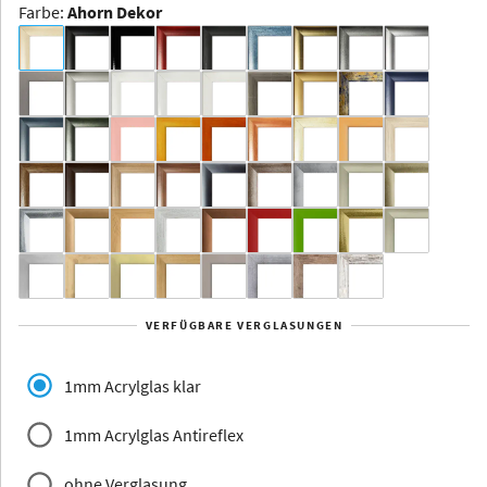
Farbe
:
Ahorn Dekor
Dakota -
Rahmenloser
Bildhalter
Aluminium
Yukon
Alberta
Alaska
VERFÜGBARE VERGLASUNGEN
Massivholz
1mm Acrylglas klar
1mm Acrylglas Antireflex
ohne Verglasung
Jersey
Dauphine
Elsass
Glarus