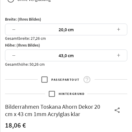
Breite: (Ihres Bildes)
−
+
Gesamtbreite: 27,26 cm
Arran
Luzern
Andros
Attika
Höhe: (Ihres Bildes)
−
+
Gesamthöhe: 50,26 cm
PASSEPARTOUT
Thurgau
Thurgau
Burgund
*Canvas*
HINTERGRUND
Kunststoff
Bilderrahmen
Toskana Ahorn Dekor 20
cm x 43 cm 1mm Acrylglas klar
18,06 €