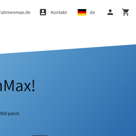
rahmenmax.de
Kontakt
de
nMax!
ild passt.