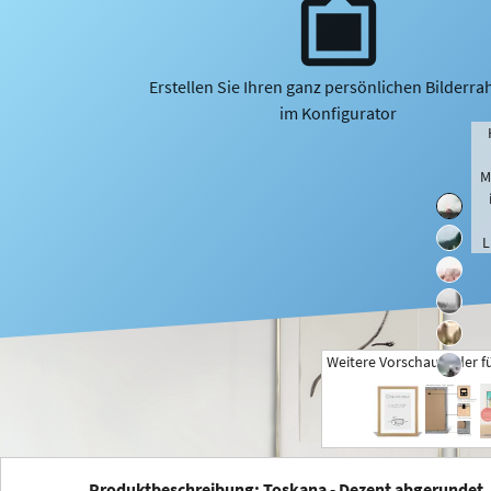
Erstellen Sie Ihren ganz persönlichen Bilderr
im Konfigurator
M
L
Weitere Vorschaubilder f
+
Produktbeschreibung: Toskana - Dezent abgerundet