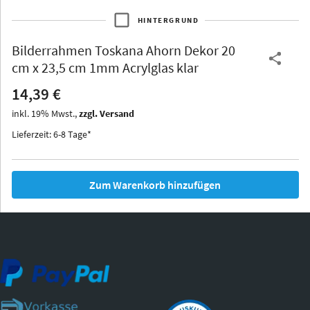
HINTERGRUND
Bilderrahmen
Toskana Ahorn Dekor 20
Thurgau
Thurgau
Burgund
cm x 23,5 cm 1mm Acrylglas klar
*Canvas*
14,39 €
Kunststoff
inkl.
19
%
Mwst.,
zzgl. Versand
Lieferzeit: 6-8 Tage*
Zum Warenkorb hinzufügen
Iowa
Ohio