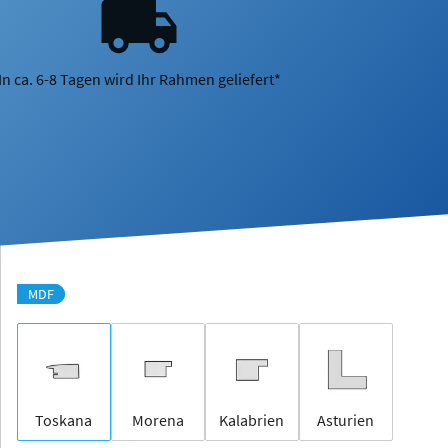
In ca. 6-8 Tagen wird Ihr Rahmen geliefert*
MDF
Toskana
Morena
Kalabrien
Asturien