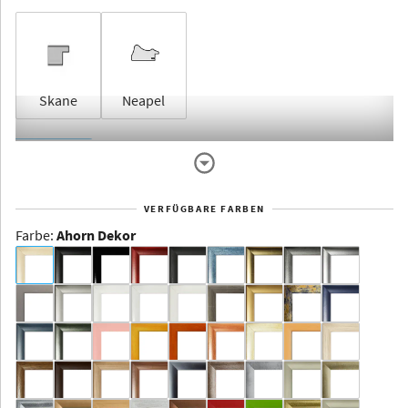
Skane
Neapel
Rahmenlos
VERFÜGBARE FARBEN
Farbe
:
Ahorn Dekor
Dakota -
Rahmenloser
Bildhalter
Aluminium