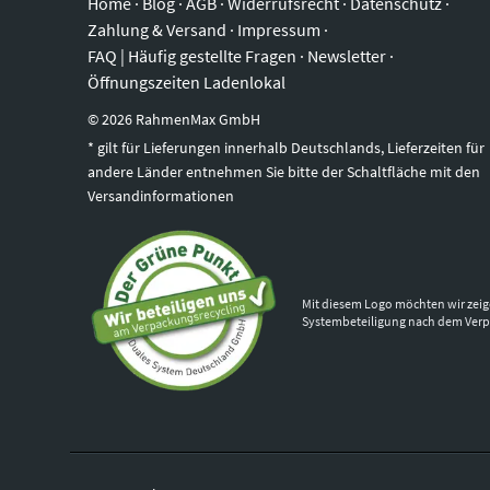
Home
·
Blog
·
AGB
·
Widerrufsrecht
·
Datenschutz
·
Zahlung & Versand
·
Impressum
·
FAQ | Häufig gestellte Fragen
·
Newsletter
·
Öffnungszeiten Ladenlokal
©
2026
RahmenMax GmbH
* gilt für Lieferungen innerhalb Deutschlands, Lieferzeiten für
andere Länder entnehmen Sie bitte der Schaltfläche mit den
Versandinformationen
Mit diesem Logo möchten wir zeig
Systembeteiligung nach dem Ver