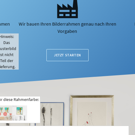
ahmen
Wir bauen Ihren Bilderrahmen genau nach Ihren
Vorgaben
Hinweis:
Das
usterbild
ist nicht
JETZT STARTEN
Teil der
ieferung.
ür diese Rahmenfarbe: