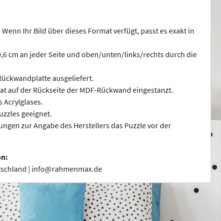
 Wenn Ihr Bild über dieses Format verfügt, passt es exakt in
 0,6 cm an jeder Seite und oben/unten/links/rechts durch die
ückwandplatte ausgeliefert.
at auf der Rückseite der MDF-Rückwand eingestanzt.
s Acrylglases.
uzzles geeignet.
ngen zur Angabe des Herstellers das Puzzle vor der
on:
utschland | info@rahmenmax.de