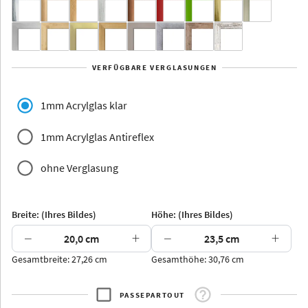
Yukon
Alberta
Alaska
VERFÜGBARE VERGLASUNGEN
Massivholz
1mm Acrylglas klar
1mm Acrylglas Antireflex
ohne Verglasung
Jersey
Dauphine
Elsass
Glarus
Breite: (Ihres Bildes)
Höhe: (Ihres Bildes)
−
+
−
+
Gesamtbreite: 27,26 cm
Gesamthöhe: 30,76 cm
Arran
Luzern
Andros
Attika
PASSEPARTOUT