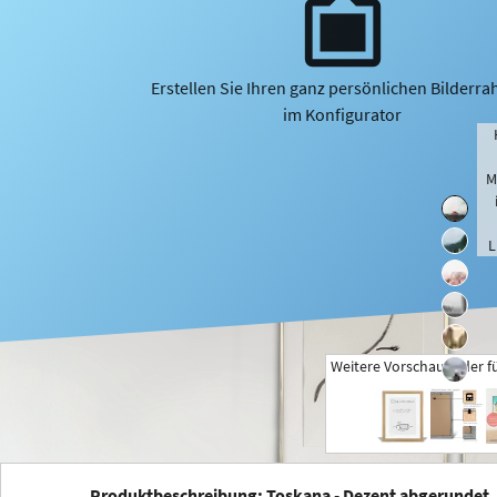
Erstellen Sie Ihren ganz persönlichen Bilderr
im Konfigurator
M
L
Weitere Vorschaubilder f
+
Produktbeschreibung: Toskana - Dezent abgerundet