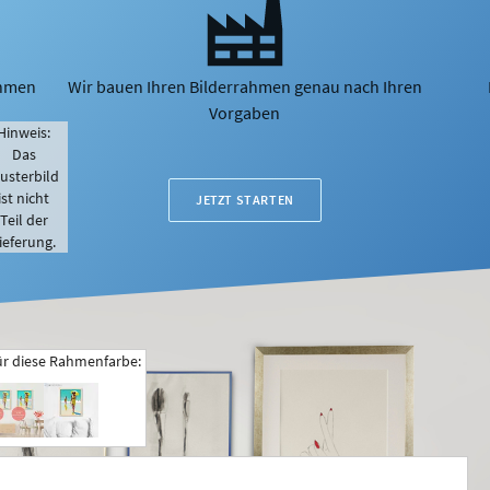
ahmen
Wir bauen Ihren Bilderrahmen genau nach Ihren
Vorgaben
Hinweis:
Das
usterbild
ist nicht
JETZT STARTEN
Teil der
ieferung.
ür diese Rahmenfarbe: