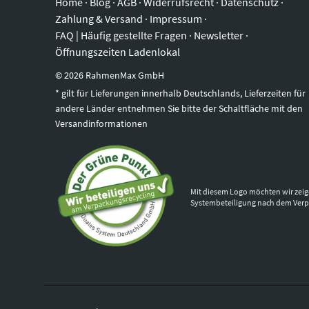
Home
·
Blog
·
AGB
·
Widerrufsrecht
·
Datenschutz
·
Zahlung & Versand
·
Impressum
·
FAQ | Häufig gestellte Fragen
·
Newsletter
·
Öffnungszeiten Ladenlokal
©
2026
RahmenMax GmbH
* gilt für Lieferungen innerhalb Deutschlands, Lieferzeiten für
andere Länder entnehmen Sie bitte der Schaltfläche mit den
Versandinformationen
Mit diesem Logo möchten wir zeig
Systembeteiligung nach dem Ver