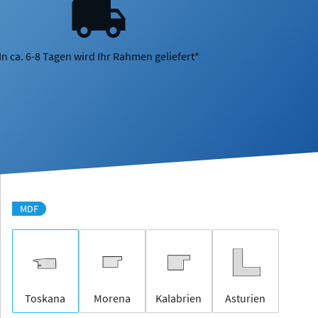
In ca. 6-8 Tagen wird Ihr Rahmen geliefert*
MDF
Toskana
Morena
Kalabrien
Asturien