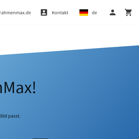
rahmenmax.de
Kontakt
de
nMax!
ild passt.