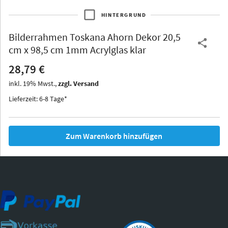
HINTERGRUND
Bilderrahmen
Toskana Ahorn Dekor 20,5
Thurgau
Thurgau
Burgund
cm x 98,5 cm 1mm Acrylglas klar
*Canvas*
28,79 €
Kunststoff
inkl.
19
%
Mwst.,
zzgl. Versand
Lieferzeit: 6-8 Tage*
Zum Warenkorb hinzufügen
Iowa
Ohio