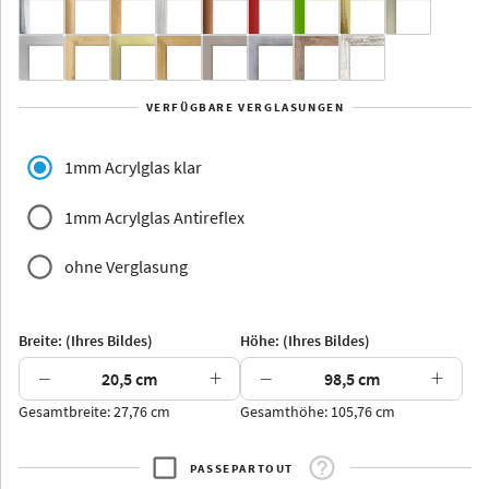
Yukon
Alberta
Alaska
VERFÜGBARE VERGLASUNGEN
Massivholz
1mm Acrylglas klar
1mm Acrylglas Antireflex
ohne Verglasung
Jersey
Dauphine
Elsass
Glarus
Breite: (Ihres Bildes)
Höhe: (Ihres Bildes)
−
+
−
+
Gesamtbreite: 27,76 cm
Gesamthöhe: 105,76 cm
Arran
Luzern
Andros
Attika
PASSEPARTOUT