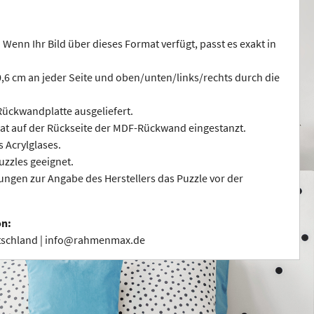
 Wenn Ihr Bild über dieses Format verfügt, passt es exakt in
 0,6 cm an jeder Seite und oben/unten/links/rechts durch die
ückwandplatte ausgeliefert.
at auf der Rückseite der MDF-Rückwand eingestanzt.
s Acrylglases.
uzzles geeignet.
ngen zur Angabe des Herstellers das Puzzle vor der
on:
utschland | info@rahmenmax.de