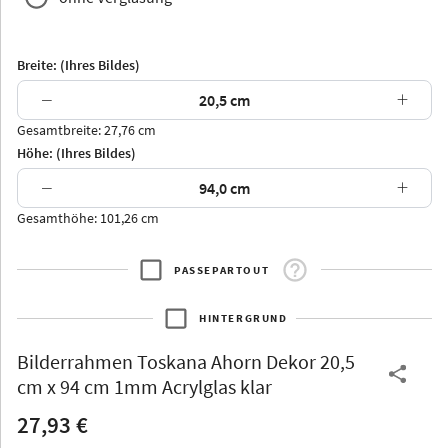
Breite: (Ihres Bildes)
−
+
Gesamtbreite: 27,76 cm
Arran
Luzern
Andros
Attika
Höhe: (Ihres Bildes)
−
+
Gesamthöhe: 101,26 cm
PASSEPARTOUT
Thurgau
Thurgau
Burgund
*Canvas*
HINTERGRUND
Kunststoff
Bilderrahmen
Toskana Ahorn Dekor 20,5
cm x 94 cm 1mm Acrylglas klar
27,93 €