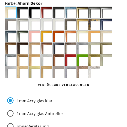
Farbe
:
Ahorn Dekor
Dakota -
Rahmenloser
Bildhalter
Aluminium
Yukon
Alberta
Alaska
VERFÜGBARE VERGLASUNGEN
Massivholz
1mm Acrylglas klar
1mm Acrylglas Antireflex
ohne Verglasung
Jersey
Dauphine
Elsass
Glarus