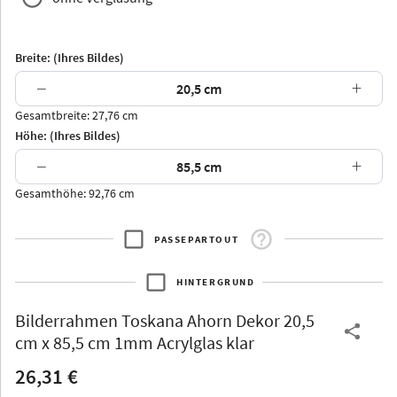
Breite: (Ihres Bildes)
−
+
Gesamtbreite: 27,76 cm
Arran
Luzern
Andros
Attika
Höhe: (Ihres Bildes)
−
+
Gesamthöhe: 92,76 cm
PASSEPARTOUT
Thurgau
Thurgau
Burgund
*Canvas*
HINTERGRUND
Kunststoff
Bilderrahmen
Toskana Ahorn Dekor 20,5
cm x 85,5 cm 1mm Acrylglas klar
26,31 €