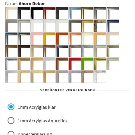
Farbe
:
Ahorn Dekor
Dakota -
Rahmenloser
Bildhalter
Aluminium
Yukon
Alberta
Alaska
VERFÜGBARE VERGLASUNGEN
Massivholz
1mm Acrylglas klar
1mm Acrylglas Antireflex
ohne Verglasung
Jersey
Dauphine
Elsass
Glarus