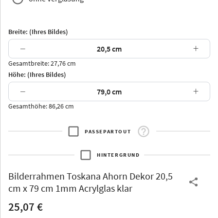
Breite: (Ihres Bildes)
−
+
Gesamtbreite: 27,76 cm
Arran
Luzern
Andros
Attika
Höhe: (Ihres Bildes)
−
+
Gesamthöhe: 86,26 cm
PASSEPARTOUT
Thurgau
Thurgau
Burgund
*Canvas*
HINTERGRUND
Kunststoff
Bilderrahmen
Toskana Ahorn Dekor 20,5
cm x 79 cm 1mm Acrylglas klar
25,07 €