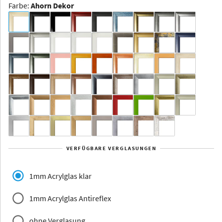
Farbe
:
Ahorn Dekor
Dakota -
Rahmenloser
Bildhalter
Aluminium
Yukon
Alberta
Alaska
VERFÜGBARE VERGLASUNGEN
Massivholz
1mm Acrylglas klar
1mm Acrylglas Antireflex
ohne Verglasung
Jersey
Dauphine
Elsass
Glarus