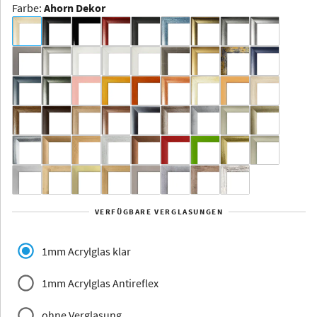
Farbe
:
Ahorn Dekor
Dakota -
Rahmenloser
Bildhalter
Aluminium
Yukon
Alberta
Alaska
VERFÜGBARE VERGLASUNGEN
Massivholz
1mm Acrylglas klar
1mm Acrylglas Antireflex
ohne Verglasung
Jersey
Dauphine
Elsass
Glarus