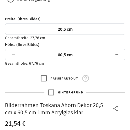
Breite: (Ihres Bildes)
−
+
Gesamtbreite: 27,76 cm
Arran
Luzern
Andros
Attika
Höhe: (Ihres Bildes)
−
+
Gesamthöhe: 67,76 cm
PASSEPARTOUT
Thurgau
Thurgau
Burgund
*Canvas*
HINTERGRUND
Kunststoff
Bilderrahmen
Toskana Ahorn Dekor 20,5
cm x 60,5 cm 1mm Acrylglas klar
21,54 €