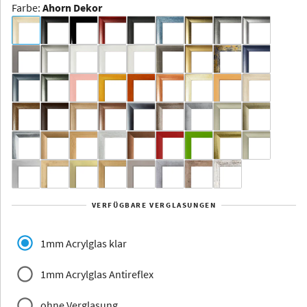
Farbe
:
Ahorn Dekor
Dakota -
Rahmenloser
Bildhalter
Aluminium
Yukon
Alberta
Alaska
VERFÜGBARE VERGLASUNGEN
Massivholz
1mm Acrylglas klar
1mm Acrylglas Antireflex
ohne Verglasung
Jersey
Dauphine
Elsass
Glarus