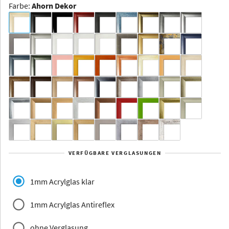
Farbe
:
Ahorn Dekor
Dakota -
Rahmenloser
Bildhalter
Aluminium
Yukon
Alberta
Alaska
VERFÜGBARE VERGLASUNGEN
Massivholz
1mm Acrylglas klar
1mm Acrylglas Antireflex
ohne Verglasung
Jersey
Dauphine
Elsass
Glarus