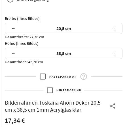
Breite: (Ihres Bildes)
−
+
Gesamtbreite: 27,76 cm
Arran
Luzern
Andros
Attika
Höhe: (Ihres Bildes)
−
+
Gesamthöhe: 45,76 cm
PASSEPARTOUT
Thurgau
Thurgau
Burgund
*Canvas*
HINTERGRUND
Kunststoff
Bilderrahmen
Toskana Ahorn Dekor 20,5
cm x 38,5 cm 1mm Acrylglas klar
17,34 €