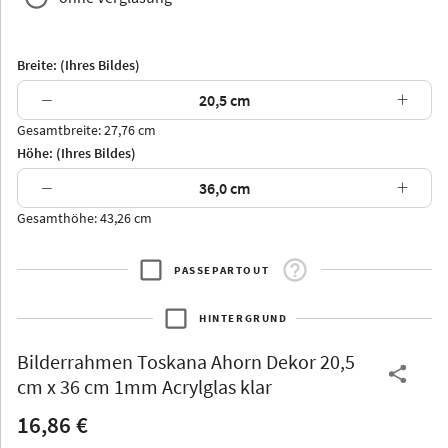
Breite: (Ihres Bildes)
−
+
Gesamtbreite: 27,76 cm
Arran
Luzern
Andros
Attika
Höhe: (Ihres Bildes)
−
+
Gesamthöhe: 43,26 cm
PASSEPARTOUT
Thurgau
Thurgau
Burgund
*Canvas*
HINTERGRUND
Kunststoff
Bilderrahmen
Toskana Ahorn Dekor 20,5
cm x 36 cm 1mm Acrylglas klar
16,86 €