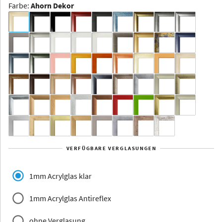
Farbe
:
Ahorn Dekor
Dakota -
Rahmenloser
Bildhalter
Aluminium
Yukon
Alberta
Alaska
VERFÜGBARE VERGLASUNGEN
Massivholz
1mm Acrylglas klar
1mm Acrylglas Antireflex
ohne Verglasung
Jersey
Dauphine
Elsass
Glarus