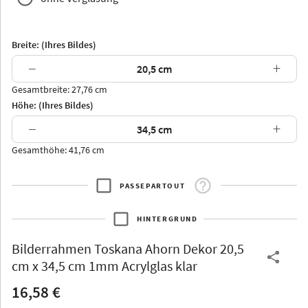
Breite: (Ihres Bildes)
−
+
Gesamtbreite: 27,76 cm
Arran
Luzern
Andros
Attika
Höhe: (Ihres Bildes)
−
+
Gesamthöhe: 41,76 cm
PASSEPARTOUT
Thurgau
Thurgau
Burgund
*Canvas*
HINTERGRUND
Kunststoff
Bilderrahmen
Toskana Ahorn Dekor 20,5
cm x 34,5 cm 1mm Acrylglas klar
16,58 €