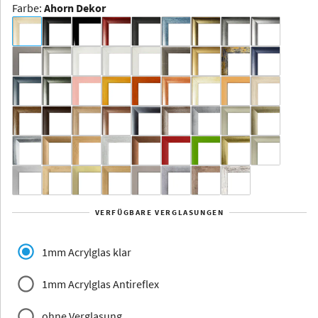
Farbe
:
Ahorn Dekor
Dakota -
Rahmenloser
Bildhalter
Aluminium
Yukon
Alberta
Alaska
VERFÜGBARE VERGLASUNGEN
Massivholz
1mm Acrylglas klar
1mm Acrylglas Antireflex
ohne Verglasung
Jersey
Dauphine
Elsass
Glarus