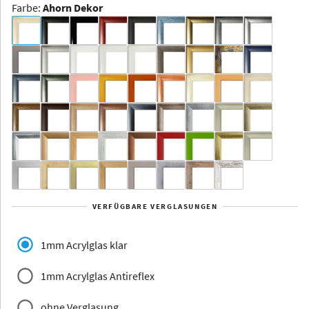
Farbe
:
Ahorn Dekor
Dakota -
Rahmenloser
Bildhalter
Aluminium
Yukon
Alberta
Alaska
VERFÜGBARE VERGLASUNGEN
Massivholz
1mm Acrylglas klar
1mm Acrylglas Antireflex
ohne Verglasung
Jersey
Dauphine
Elsass
Glarus