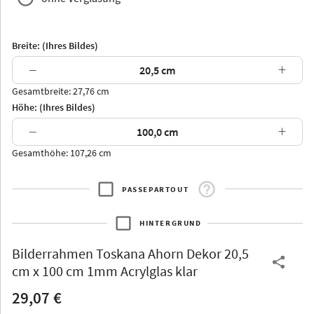
Breite: (Ihres Bildes)
−
+
Gesamtbreite: 27,76 cm
Arran
Luzern
Andros
Attika
Höhe: (Ihres Bildes)
−
+
Gesamthöhe: 107,26 cm
PASSEPARTOUT
Thurgau
Thurgau
Burgund
*Canvas*
HINTERGRUND
Kunststoff
Bilderrahmen
Toskana Ahorn Dekor 20,5
cm x 100 cm 1mm Acrylglas klar
29,07 €